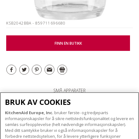
KSB2042BBA
- 859711696680
FINN EN BUTIKK
SMÅ APPARATER
BRUK AV COOKIES
KitchenAid Europe, Inc.
bruker første- og tredjeparts
OM KITCHENAID
informasjonskapsler for å sikre nettstedsfunksjonalitet og levere en
Merkets kjerne
sømløs surfeopplevelse (helt nødvendige informasjonskapsler).
Med ditt samtykke bruker vi også informasjonskapsler for å
VÅRE PRODUKTER
Merkehistorie
forbedre nettstedsytelsen, for å levere ytterligere funksjoner