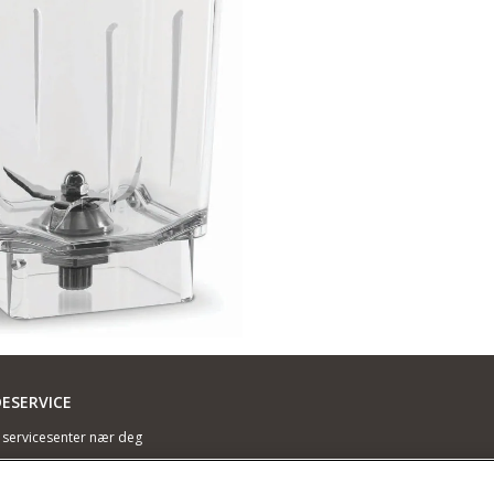
ESERVICE
t servicesenter nær deg
i og dokumenter