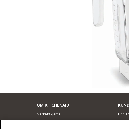
OM KITCHENAID
KUND
Merkets kjerne
Finn e
Merkehistorie
Garant