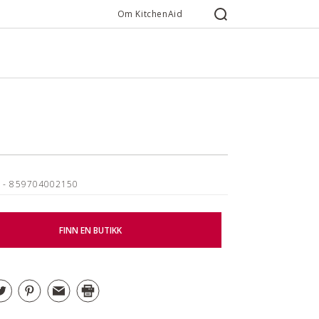
Om KitchenAid
S
- 859704002150
FINN EN BUTIKK