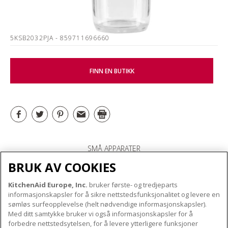
5KSB2032PJA
- 859711696660
FINN EN BUTIKK
SMÅ APPARATER
BRUK AV COOKIES
KitchenAid Europe, Inc.
bruker første- og tredjeparts
OM KITCHENAID
informasjonskapsler for å sikre nettstedsfunksjonalitet og levere en
Merkets kjerne
sømløs surfeopplevelse (helt nødvendige informasjonskapsler).
Med ditt samtykke bruker vi også informasjonskapsler for å
VÅRE PRODUKTER
Merkehistorie
forbedre nettstedsytelsen, for å levere ytterligere funksjoner