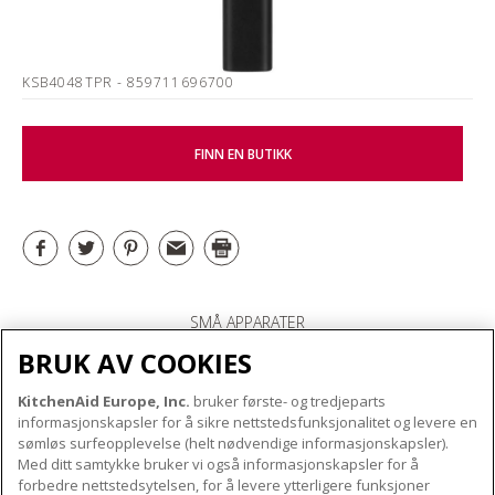
KSB4048TPR
- 859711696700
FINN EN BUTIKK
SMÅ APPARATER
BRUK AV COOKIES
KitchenAid Europe, Inc.
bruker første- og tredjeparts
OM KITCHENAID
informasjonskapsler for å sikre nettstedsfunksjonalitet og levere en
Merkets kjerne
sømløs surfeopplevelse (helt nødvendige informasjonskapsler).
Med ditt samtykke bruker vi også informasjonskapsler for å
VÅRE PRODUKTER
Merkehistorie
forbedre nettstedsytelsen, for å levere ytterligere funksjoner