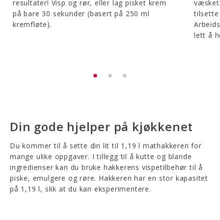
resultater! Visp og rør, eller lag pisket krem
væsketi
på bare 30 sekunder (basert på 250 ml
tilsett
kremfløte).
Arbeids
lett å 
Din gode hjelper på kjøkkenet
Du kommer til å sette din lit til 1,19 l mathakkeren for
mange ulike oppgaver. I tillegg til å kutte og blande
ingredienser kan du bruke hakkerens vispetilbehør til å
piske, emulgere og røre. Hakkeren har en stor kapasitet
på 1,19 l, slik at du kan eksperimentere.