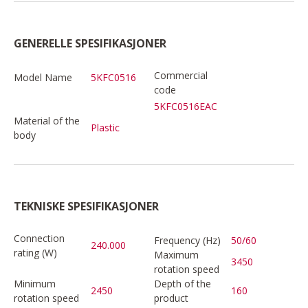
GENERELLE SPESIFIKASJONER
Commercial
Model Name
5KFC0516
code
5KFC0516EAC
Material of the
Plastic
body
TEKNISKE SPESIFIKASJONER
Connection
Frequency (Hz)
50/60
240.000
rating (W)
Maximum
3450
rotation speed
Minimum
Depth of the
2450
160
rotation speed
product