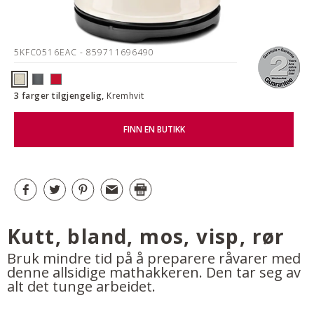
5KFC0516EAC
- 859711696490
3 farger tilgjengelig,
Kremhvit
FINN EN BUTIKK
Kutt, bland, mos, visp, rør
Bruk mindre tid på å preparere råvarer med
denne allsidige mathakkeren. Den tar seg av
alt det tunge arbeidet.