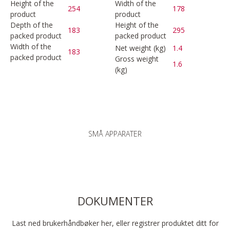
Height of the
Width of the
254
178
product
product
Depth of the
Height of the
183
295
packed product
packed product
Width of the
Net weight (kg)
1.4
183
packed product
Gross weight
1.6
(kg)
SMÅ APPARATER
DOKUMENTER
Last ned brukerhåndbøker her, eller registrer produktet ditt for