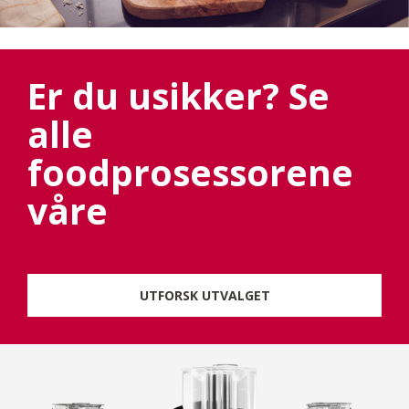
Er du usikker? Se
alle
foodprosessorene
våre
UTFORSK UTVALGET