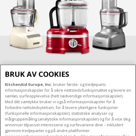
BRUK AV COOKIES
KitchenAid Europe, Inc.
bruker første- og tredjeparts
OM KITCHENAID
informasjonskapsler for å sikre nettstedsfunksjonalitet og levere en
Merkets kjerne
sømløs surfeopplevelse (helt nødvendige informasjonskapsler).
Med ditt samtykke bruker vi også informasjonskapsler for å
VÅRE PRODUKTER
Merkehistorie
forbedre nettstedsytelsen, for å levere ytterligere funksjoner
Små apparater
ODR
(funksjonelle informasjonskapsler), statistiske analyser og
KUNDESERVICE
målgruppemåling (analytiske informasjonskapsler) og for å vise deg
Produkttilbehør
annonser tilpasset interessene og surfevanene dine – inkludert
Finn et servicesenter nær deg
gjennom tredjeparter og på andre plattformer
FØLG OSS