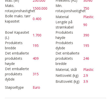
Watt (W)
250.000
Frekvens (Hz)
50/60
Maks.
Min.
1500.000
750
rotasjonshastighet
rotasjonshastighet
Bolle maks. tørr
Material
Plastic
0.400
kapasitet
Lengde på
90
strømkabel
Bowl Kapasitet
Produktets
1.700
390
(L)
høyde
Produktets
Produktets
195
195
bredde
dybde
Det emballerte
Det emballerte
produktets
409
produktets
246
høyde
bredde
Det emballerte
Material, skål
Plastic
produktets
315
Nettovekt (kg)
2.9
dybde
Bruttovekt (kg)
3.9
Støpseltype
Euro