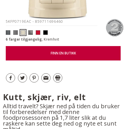
5KFP0719EAC
- 859711696460
6 farger tilgjengelig,
Kremhvit
FINN EN BUTIKK
Kutt, skjær, riv, elt
Alltid travelt? Skjær ned på tiden du bruker
til forberedelser med denne
foodprosessoren på 1,7 liter slik at du
raskere kan sette deg ned og nyte et sunt