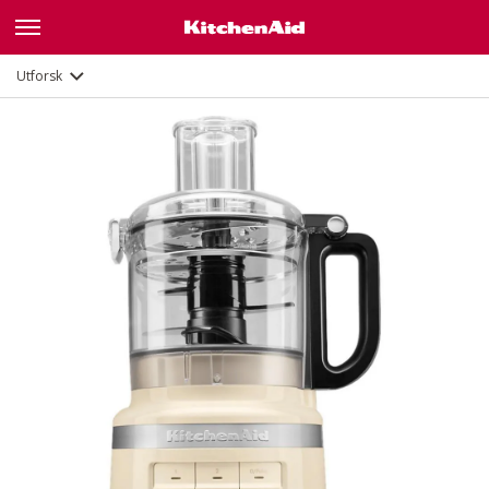
Funksjoner
Dokumenter
Utforsk