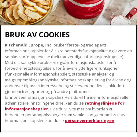
BRUK AV COOKIES
KitchenAid Europe, Inc.
bruker første- og tredjeparts
OM KITCHENAID
informasjonskapsler for å sikre nettstedsfunksjonalitet og levere en
Merkets kjerne
sømløs surfeopplevelse (helt nødvendige informasjonskapsler).
Med ditt samtykke bruker vi også informasjonskapsler for å
VÅRE PRODUKTER
Merkehistorie
forbedre nettstedsytelsen, for å levere ytterligere funksjoner
Små apparater
(funksjonelle informasjonskapsler), statistiske analyser og
ODR
KUNDESERVICE
målgruppemåling (analytiske informasjonskapsler) og for å vise deg
Produkttilbehør
annonser tilpasset interessene og surfevanene dine – inkludert
Finn et servicesenter nær deg
gjennom tredjeparter og på andre plattformer
FØLG OSS
(annonseinformasjonskapsler). Hvis du vil ha mer informasjon eller
Garanti og dokumenter
administrere innstillingene dine, kan du se
retningslinjene for
Kontaktinformasjon
informasjonskapsler
. Hvis du vil vite mer om hvordan vi
behandler personopplysninger som samles inn gjennom bruk av
informasjonskapsler, kan du se
personvernerklæringen
.