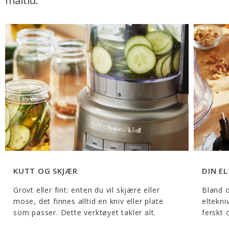
måltid.
KUTT OG SKJÆR
DIN E
Grovt eller fint: enten du vil skjære eller
Bland o
mose, det finnes alltid en kniv eller plate
eltekni
som passer. Dette verktøyet takler alt.
ferskt