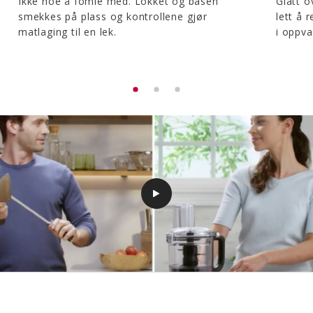
Ikke noe å fomle med. Lokket og basen
Glatt o
smekkes på plass og kontrollene gjør
lett å 
matlaging til en lek.
i oppv