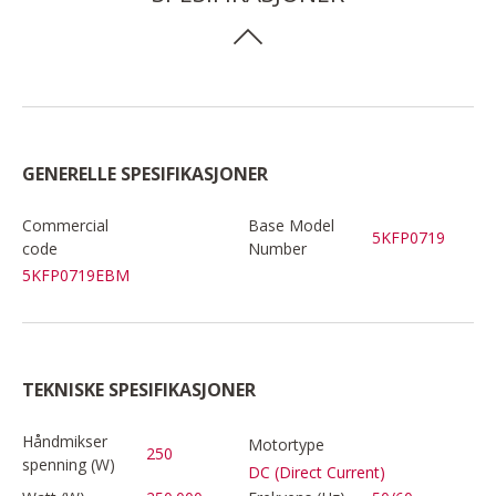
GENERELLE SPESIFIKASJONER
Commercial
Base Model
5KFP0719
code
Number
5KFP0719EBM
TEKNISKE SPESIFIKASJONER
Håndmikser
Motortype
250
spenning (W)
DC (Direct Current)