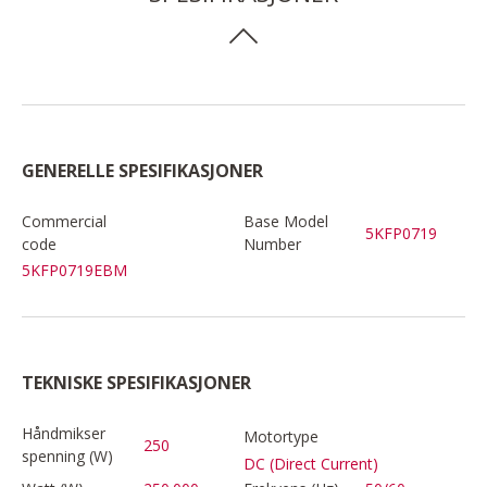
GENERELLE SPESIFIKASJONER
Commercial
Base Model
5KFP0719
code
Number
5KFP0719EBM
TEKNISKE SPESIFIKASJONER
Håndmikser
Motortype
250
spenning (W)
DC (Direct Current)