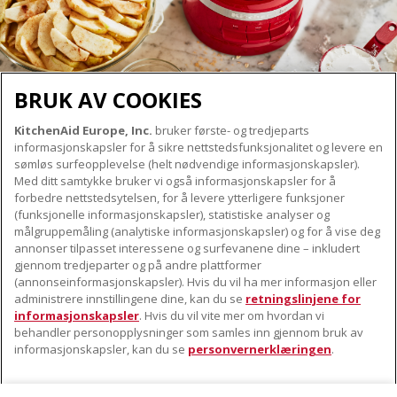
BRUK AV COOKIES
KitchenAid Europe, Inc.
bruker første- og tredjeparts
OM KITCHENAID
informasjonskapsler for å sikre nettstedsfunksjonalitet og levere en
Merkets kjerne
sømløs surfeopplevelse (helt nødvendige informasjonskapsler).
Med ditt samtykke bruker vi også informasjonskapsler for å
VÅRE PRODUKTER
Merkehistorie
forbedre nettstedsytelsen, for å levere ytterligere funksjoner
Små apparater
(funksjonelle informasjonskapsler), statistiske analyser og
ODR
KUNDESERVICE
målgruppemåling (analytiske informasjonskapsler) og for å vise deg
Produkttilbehør
annonser tilpasset interessene og surfevanene dine – inkludert
Finn et servicesenter nær deg
gjennom tredjeparter og på andre plattformer
FØLG OSS
(annonseinformasjonskapsler). Hvis du vil ha mer informasjon eller
Garanti og dokumenter
administrere innstillingene dine, kan du se
retningslinjene for
Kontaktinformasjon
informasjonskapsler
. Hvis du vil vite mer om hvordan vi
behandler personopplysninger som samles inn gjennom bruk av
informasjonskapsler, kan du se
personvernerklæringen
.