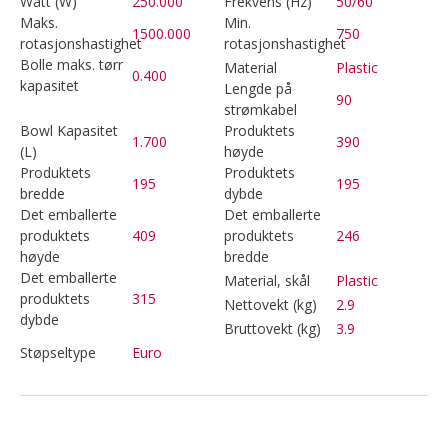
Watt (W)
250.000
Frekvens (Hz)
50/60
Maks.
Min.
1500.000
750
rotasjonshastighet
rotasjonshastighet
Bolle maks. tørr
Material
Plastic
0.400
kapasitet
Lengde på
90
strømkabel
Bowl Kapasitet
Produktets
1.700
390
(L)
høyde
Produktets
Produktets
195
195
bredde
dybde
Det emballerte
Det emballerte
produktets
409
produktets
246
høyde
bredde
Det emballerte
Material, skål
Plastic
produktets
315
Nettovekt (kg)
2.9
dybde
Bruttovekt (kg)
3.9
Støpseltype
Euro