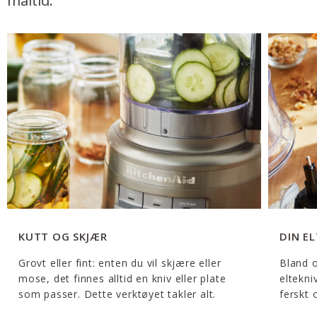
måltid.
KUTT OG SKJÆR
DIN E
Grovt eller fint: enten du vil skjære eller
Bland o
mose, det finnes alltid en kniv eller plate
eltekni
som passer. Dette verktøyet takler alt.
ferskt