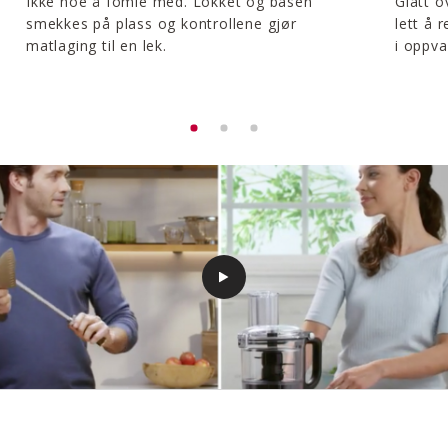
Ikke noe å fomle med. Lokket og basen
Glatt o
smekkes på plass og kontrollene gjør
lett å 
matlaging til en lek.
i oppv