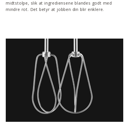
midtstolpe, slik at ingrediensene blandes godt med
mindre rot. Det betyr at jobben din blir enklere.