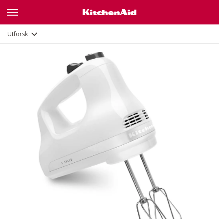
Funksjoner
Dokumenter
Utforsk