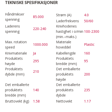
TEKNISKE SPESIFIKASJONER
Håndmikser
Strøm (A)
4.0
85.000
spenning
Laderfrekvens
50/60
Laderens
Knivhodenes
220-240
spenning
hastighet i o/min
100-2300
(min.–maks.)
Max. rotation
Materiale
1000.000
Plastic
speed
hoveddel
Knivmateriale
Ja
Kabellengde
160
Produktets
Produktets
295
95
høyde
bredde (mm)
Produktets
Det emballerte
210
dybde (mm)
produktets
200
høyde
Det emballerte
Det emballerte
produktets
140
produktets
235
bredde (mm)
dybde
Bruttovekt (kg)
1.58
Nettovekt
1.17