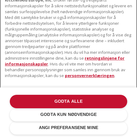
KitchenAid Europe, Inc.
bruker første- og tredjeparts
informasjonskapsler for å sikre nettstedsfunksjonalitet og levere en
sømløs surfeopplevelse (helt nødvendige informasjonskapsler).
Med ditt samtykke bruker vi også informasjonskapsler for å
SPESIFIKASJONER
forbedre nettstedsytelsen, for å levere ytterligere funksjoner
(funksjonelle informasjonskapsler), statistiske analyser og
målgruppemåling (analytiske informasjonskapsler) og for å vise deg
annonser tilpasset interessene og surfevanene dine – inkludert
gjennom tredjeparter og på andre plattformer
(annonseinformasjonskapsler). Hvis du vil ha mer informasjon eller
administrere innstillingene dine, kan du se
retningslinjene for
informasjonskapsler
. Hvis du vil vite mer om hvordan vi
behandler personopplysninger som samles inn gjennom bruk av
GENERELLE SPESIFIKASJONER
informasjonskapsler, kan du se
personvernerklæringen
.
Commercial
Base Model
5KFP1644
code
Number
5KFP1644ECA
Kokebok
Ja
GODTA ALLE
USP information
4
GODTA KUN NØDVENDIGE
Separate enclosure
ANGI PREFERANSENE MINE