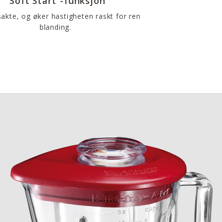
”Soft Start”-funksjon
sakte, og øker hastigheten raskt for ren
blanding.