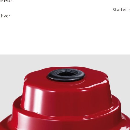
peed-
Starter 
 hver