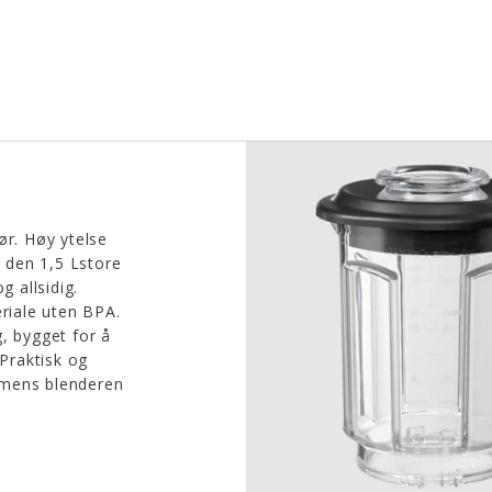
e
hør. Høy ytelse
r den 1,5 Lstore
g allsidig.
eriale uten BPA.
, bygget for å
 Praktisk og
r mens blenderen