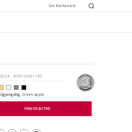
Om KitchenAid
53EGA
- 859710401180
tilgjengelig,
Green apple
FINN EN BUTIKK