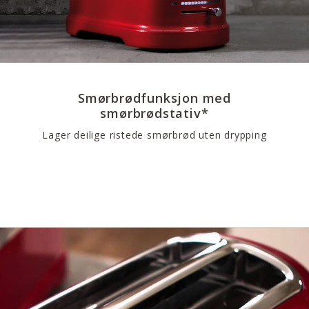
Smørbrødfunksjon med
smørbrødstativ*
Lager deilige ristede smørbrød uten drypping