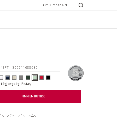
Om KitchenAid
04EPT
- 859711688680
 tilgjengelig,
Pistasj
FINN EN BUTIKK