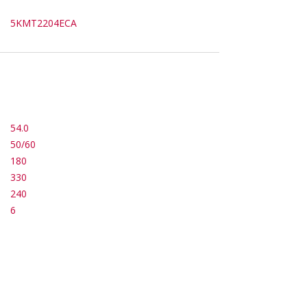
5KMT2204ECA
54.0
50/60
180
330
240
6