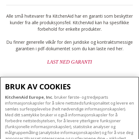
Alle små hvitevarer fra KitchenAid har en garanti som beskytter
kunder fra alle produksjonsfeil. KitchenAid kan ha spesifikke
forbehold for enkelte produkter.
Du finner generelle vilkår for den juridiske og kontraktsmessige
garantien i pdf-dokumentet som du kan laste ned her.
LAST NED GARANTI
BRUK AV COOKIES
KitchenAid Europe, Inc.
bruker første- og tredjeparts
OM KITCHENAID
informasjonskapsler for å sikre nettstedsfunksjonalitet og levere en
Merkets kjerne
sømløs surfeopplevelse (helt nødvendige informasjonskapsler).
Med ditt samtykke bruker vi også informasjonskapsler for å
VÅRE PRODUKTER
Merkehistorie
forbedre nettstedsytelsen, for å levere ytterligere funksjoner
Små apparater
ODR
(funksjonelle informasjonskapsler), statistiske analyser og
KUNDESERVICE
målgruppemåling (analytiske informasjonskapsler) og for å vise deg
Produkttilbehør
annonser tilpasset interessene og surfevanene dine – inkludert