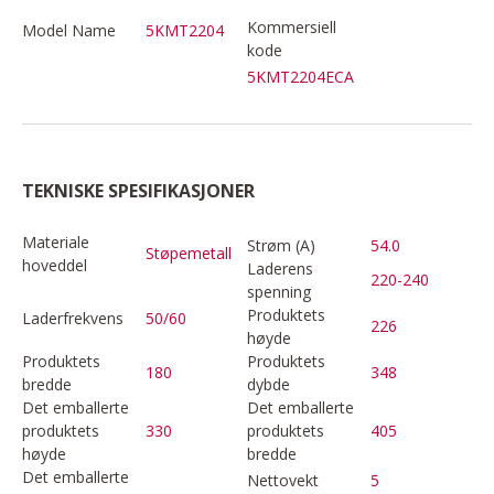
Kommersiell
Model Name
5KMT2204
kode
5KMT2204ECA
TEKNISKE SPESIFIKASJONER
Materiale
Strøm (A)
54.0
Støpemetall
hoveddel
Laderens
220-240
spenning
Produktets
Laderfrekvens
50/60
226
høyde
Produktets
Produktets
180
348
bredde
dybde
Det emballerte
Det emballerte
produktets
330
produktets
405
høyde
bredde
Det emballerte
Nettovekt
5