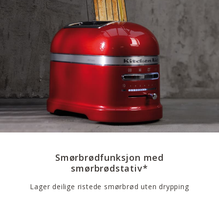
Smørbrødfunksjon med
smørbrødstativ*
Lager deilige ristede smørbrød uten drypping