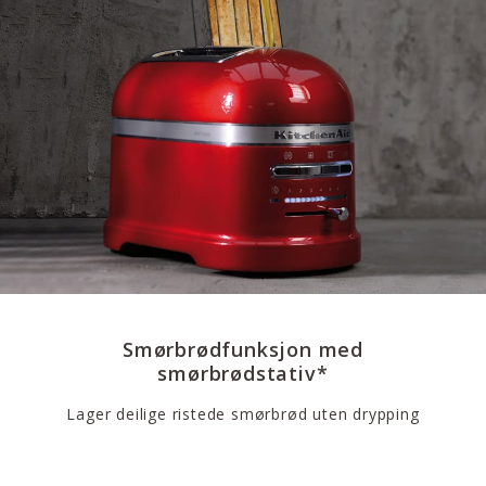
Smørbrødfunksjon med
smørbrødstativ*
Lager deilige ristede smørbrød uten drypping