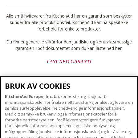
Alle små hvitevarer fra KitchenAid har en garanti som beskytter
kunder fra alle produksjonsfeil. KitchenAid kan ha spesifikke
forbehold for enkelte produkter.
Du finner generelle vilkår for den juridiske og kontraktsmessige
garantien i pdf-dokumentet som du kan laste ned her.
LAST NED GARANTI
BRUK AV COOKIES
KitchenAid Europe, Inc.
bruker første- og tredjeparts
OM KITCHENAID
informasjonskapsler for å sikre nettstedsfunksjonalitet og levere en
Merkets kjerne
sømløs surfeopplevelse (helt nødvendige informasjonskapsler).
Med ditt samtykke bruker vi også informasjonskapsler for å
VÅRE PRODUKTER
Merkehistorie
forbedre nettstedsytelsen, for å levere ytterligere funksjoner
Små apparater
ODR
(funksjonelle informasjonskapsler), statistiske analyser og
KUNDESERVICE
målgruppemåling (analytiske informasjonskapsler) og for å vise deg
Produkttilbehør
annonser tilpasset interessene og surfevanene dine – inkludert