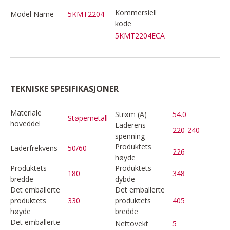
Kommersiell
Model Name
5KMT2204
kode
5KMT2204ECA
TEKNISKE SPESIFIKASJONER
Materiale
Strøm (A)
54.0
Støpemetall
hoveddel
Laderens
220-240
spenning
Produktets
Laderfrekvens
50/60
226
høyde
Produktets
Produktets
180
348
bredde
dybde
Det emballerte
Det emballerte
produktets
330
produktets
405
høyde
bredde
Det emballerte
Nettovekt
5