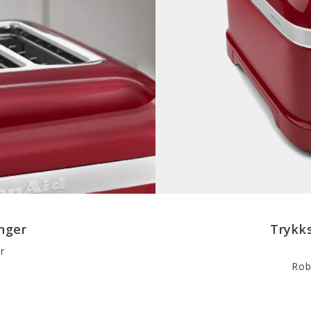
nger
Trykk
er
Robu