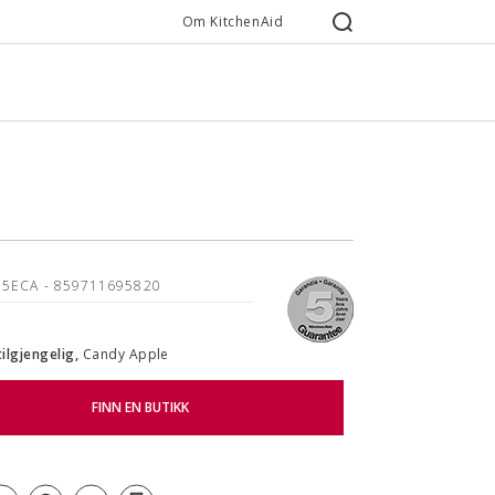
Om KitchenAid
05ECA
- 859711695820
tilgjengelig,
Candy Apple
FINN EN BUTIKK