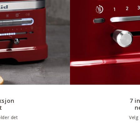
ksjon
7 i
t
n
lder det
Velg