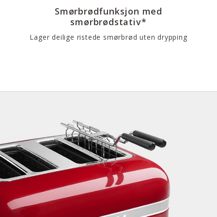
Smørbrødfunksjon med
smørbrødstativ*
Lager deilige ristede smørbrød uten drypping