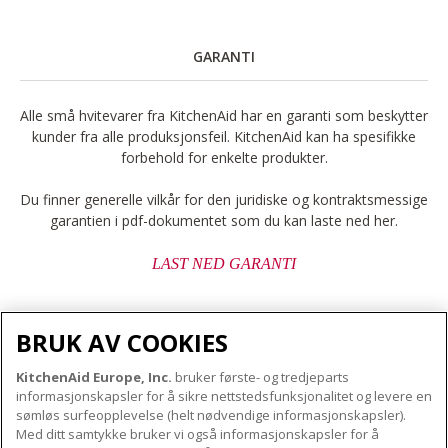
GARANTI
Alle små hvitevarer fra KitchenAid har en garanti som beskytter
kunder fra alle produksjonsfeil. KitchenAid kan ha spesifikke
forbehold for enkelte produkter.
Du finner generelle vilkår for den juridiske og kontraktsmessige
garantien i pdf-dokumentet som du kan laste ned her.
LAST NED GARANTI
BRUK AV COOKIES
KitchenAid Europe, Inc.
bruker første- og tredjeparts
OM KITCHENAID
informasjonskapsler for å sikre nettstedsfunksjonalitet og levere en
Merkets kjerne
sømløs surfeopplevelse (helt nødvendige informasjonskapsler).
Med ditt samtykke bruker vi også informasjonskapsler for å
VÅRE PRODUKTER
Merkehistorie