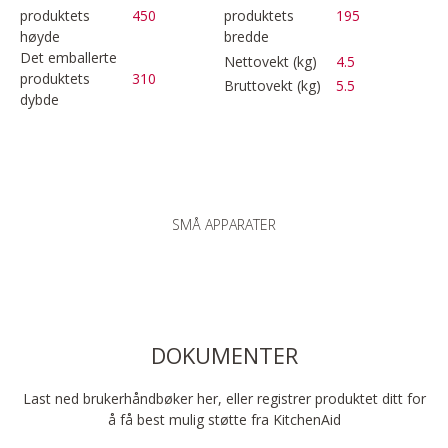
produktets
450
produktets
195
høyde
bredde
Det emballerte
Nettovekt (kg)
4.5
produktets
310
Bruttovekt (kg)
5.5
dybde
SMÅ APPARATER
DOKUMENTER
Last ned brukerhåndbøker her, eller registrer produktet ditt for
å få best mulig støtte fra KitchenAid