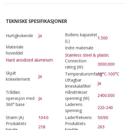
TEKNISKE SPESIFIKASJONER
Bollens kapasitet
Hurtigkokende
Ja
1.500
(L)
Materiale
Indre materiale
hoveddel
Stainless steel & plastic
Hard anodized aluminum
Connection
3000.000
rating (W)
Skjult
Temperaturomfang
50°C-100°C
Ja
kokeelement
Uttagbar
Ja
limeskalafilter
Trådløs
Håndmikser
2400.000
operasjon med
Ja
spenning (W)
360° base
Laderens
220-240
spenning
Strøm (A)
104.0
Laderfrekvens
50/60
Produktets
Produktets
218
263
høyde
bredde