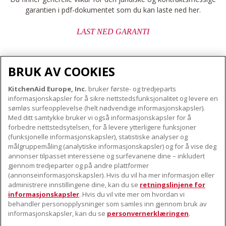
garantien i pdf-dokumentet som du kan laste ned her.
LAST NED GARANTI
BRUK AV COOKIES
KitchenAid Europe, Inc.
bruker første- og tredjeparts
OM KITCHENAID
informasjonskapsler for å sikre nettstedsfunksjonalitet og levere en
Merkets kjerne
sømløs surfeopplevelse (helt nødvendige informasjonskapsler).
Med ditt samtykke bruker vi også informasjonskapsler for å
VÅRE PRODUKTER
Merkehistorie
forbedre nettstedsytelsen, for å levere ytterligere funksjoner
Små apparater
ODR
(funksjonelle informasjonskapsler), statistiske analyser og
KUNDESERVICE
målgruppemåling (analytiske informasjonskapsler) og for å vise deg
Produkttilbehør
annonser tilpasset interessene og surfevanene dine – inkludert
Finn et servicesenter nær deg
gjennom tredjeparter og på andre plattformer
FØLG OSS
(annonseinformasjonskapsler). Hvis du vil ha mer informasjon eller
Garanti og dokumenter
administrere innstillingene dine, kan du se
retningslinjene for
Kontaktinformasjon
informasjonskapsler
. Hvis du vil vite mer om hvordan vi
behandler personopplysninger som samles inn gjennom bruk av
informasjonskapsler, kan du se
personvernerklæringen
.