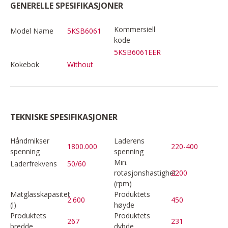
GENERELLE SPESIFIKASJONER
Kommersiell
Model Name
5KSB6061
kode
5KSB6061EER
Kokebok
Without
TEKNISKE SPESIFIKASJONER
Håndmikser
Laderens
1800.000
220-400
spenning
spenning
Min.
Laderfrekvens
50/60
rotasjonshastighet
2200
(rpm)
Matglasskapasitet
Produktets
2.600
450
(l)
høyde
Produktets
Produktets
267
231
bredde
dybde