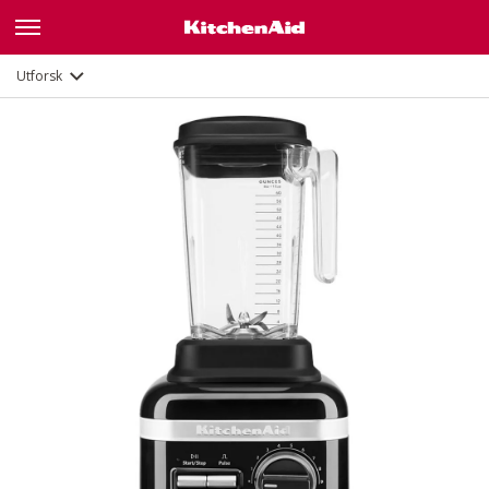
Funksjoner
Dokumenter
Utforsk