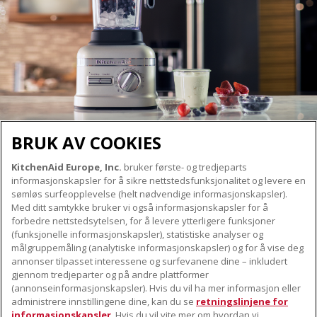
BRUK AV COOKIES
KitchenAid Europe, Inc.
bruker første- og tredjeparts
OM KITCHENAID
informasjonskapsler for å sikre nettstedsfunksjonalitet og levere en
Merkets kjerne
sømløs surfeopplevelse (helt nødvendige informasjonskapsler).
Med ditt samtykke bruker vi også informasjonskapsler for å
VÅRE PRODUKTER
Merkehistorie
forbedre nettstedsytelsen, for å levere ytterligere funksjoner
Små apparater
(funksjonelle informasjonskapsler), statistiske analyser og
ODR
KUNDESERVICE
målgruppemåling (analytiske informasjonskapsler) og for å vise deg
Produkttilbehør
annonser tilpasset interessene og surfevanene dine – inkludert
Finn et servicesenter nær deg
gjennom tredjeparter og på andre plattformer
FØLG OSS
(annonseinformasjonskapsler). Hvis du vil ha mer informasjon eller
Garanti og dokumenter
administrere innstillingene dine, kan du se
retningslinjene for
Kontaktinformasjon
informasjonskapsler
. Hvis du vil vite mer om hvordan vi