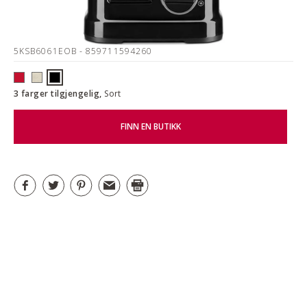
5KSB6061EOB
- 859711594260
3 farger tilgjengelig,
Sort
FINN EN BUTIKK