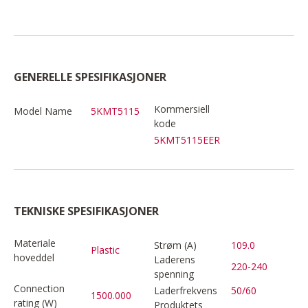
GENERELLE SPESIFIKASJONER
Kommersiell
Model Name
5KMT5115
kode
5KMT5115EER
TEKNISKE SPESIFIKASJONER
Materiale
Strøm (A)
109.0
Plastic
hoveddel
Laderens
220-240
spenning
Connection
Laderfrekvens
50/60
1500.000
rating (W)
Produktets