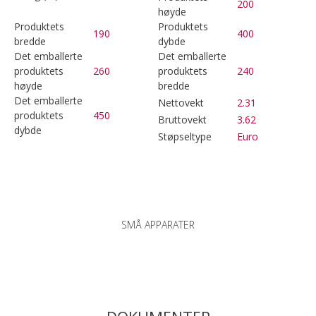
200
høyde
Produktets
Produktets
190
400
bredde
dybde
Det emballerte
Det emballerte
produktets
260
produktets
240
høyde
bredde
Det emballerte
Nettovekt
2.31
produktets
450
Bruttovekt
3.62
dybde
Støpseltype
Euro
SMÅ APPARATER