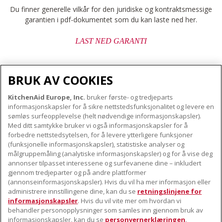
Du finner generelle vilkår for den juridiske og kontraktsmessige
garantien i pdf-dokumentet som du kan laste ned her.
LAST NED GARANTI
BRUK AV COOKIES
KitchenAid Europe, Inc.
bruker første- og tredjeparts
OM KITCHENAID
informasjonskapsler for å sikre nettstedsfunksjonalitet og levere en
Merkets kjerne
sømløs surfeopplevelse (helt nødvendige informasjonskapsler).
Med ditt samtykke bruker vi også informasjonskapsler for å
VÅRE PRODUKTER
Merkehistorie
forbedre nettstedsytelsen, for å levere ytterligere funksjoner
Små apparater
(funksjonelle informasjonskapsler), statistiske analyser og
ODR
KUNDESERVICE
målgruppemåling (analytiske informasjonskapsler) og for å vise deg
Produkttilbehør
annonser tilpasset interessene og surfevanene dine – inkludert
Finn et servicesenter nær deg
gjennom tredjeparter og på andre plattformer
FØLG OSS
(annonseinformasjonskapsler). Hvis du vil ha mer informasjon eller
Garanti og dokumenter
administrere innstillingene dine, kan du se
retningslinjene for
Kontaktinformasjon
informasjonskapsler
. Hvis du vil vite mer om hvordan vi
behandler personopplysninger som samles inn gjennom bruk av
informasjonskapsler, kan du se
personvernerklæringen
.