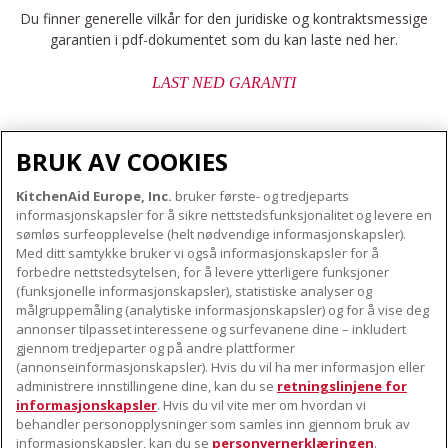
Du finner generelle vilkår for den juridiske og kontraktsmessige
garantien i pdf-dokumentet som du kan laste ned her.
LAST NED GARANTI
BRUK AV COOKIES
KitchenAid Europe, Inc.
bruker første- og tredjeparts
OM KITCHENAID
informasjonskapsler for å sikre nettstedsfunksjonalitet og levere en
Merkets kjerne
sømløs surfeopplevelse (helt nødvendige informasjonskapsler).
Med ditt samtykke bruker vi også informasjonskapsler for å
VÅRE PRODUKTER
Merkehistorie
forbedre nettstedsytelsen, for å levere ytterligere funksjoner
Små apparater
(funksjonelle informasjonskapsler), statistiske analyser og
ODR
KUNDESERVICE
målgruppemåling (analytiske informasjonskapsler) og for å vise deg
Produkttilbehør
annonser tilpasset interessene og surfevanene dine – inkludert
Finn et servicesenter nær deg
gjennom tredjeparter og på andre plattformer
FØLG OSS
(annonseinformasjonskapsler). Hvis du vil ha mer informasjon eller
Garanti og dokumenter
administrere innstillingene dine, kan du se
retningslinjene for
Kontaktinformasjon
informasjonskapsler
. Hvis du vil vite mer om hvordan vi
behandler personopplysninger som samles inn gjennom bruk av
informasjonskapsler, kan du se
personvernerklæringen
.