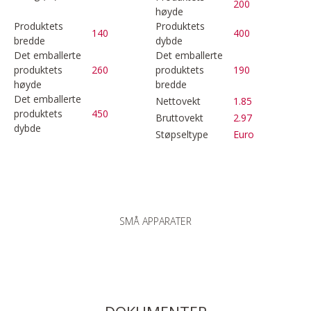
200
høyde
Produktets
Produktets
140
400
bredde
dybde
Det emballerte
Det emballerte
produktets
260
produktets
190
høyde
bredde
Det emballerte
Nettovekt
1.85
produktets
450
Bruttovekt
2.97
dybde
Støpseltype
Euro
SMÅ APPARATER