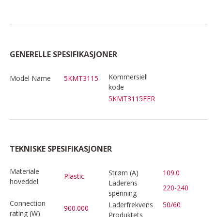
GENERELLE SPESIFIKASJONER
Kommersiell
Model Name
5KMT3115
kode
5KMT3115EER
TEKNISKE SPESIFIKASJONER
Materiale
Strøm (A)
109.0
Plastic
hoveddel
Laderens
220-240
spenning
Connection
Laderfrekvens
50/60
900.000
rating (W)
Produktets