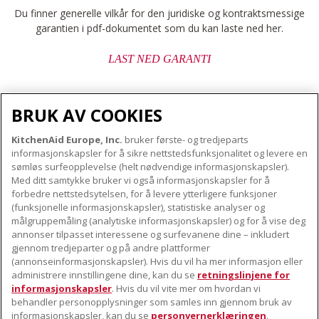
Du finner generelle vilkår for den juridiske og kontraktsmessige
garantien i pdf-dokumentet som du kan laste ned her.
LAST NED GARANTI
BRUK AV COOKIES
KitchenAid Europe, Inc.
bruker første- og tredjeparts
OM KITCHENAID
informasjonskapsler for å sikre nettstedsfunksjonalitet og levere en
Merkets kjerne
sømløs surfeopplevelse (helt nødvendige informasjonskapsler).
Med ditt samtykke bruker vi også informasjonskapsler for å
VÅRE PRODUKTER
Merkehistorie
forbedre nettstedsytelsen, for å levere ytterligere funksjoner
Små apparater
(funksjonelle informasjonskapsler), statistiske analyser og
ODR
KUNDESERVICE
målgruppemåling (analytiske informasjonskapsler) og for å vise deg
Produkttilbehør
annonser tilpasset interessene og surfevanene dine – inkludert
Finn et servicesenter nær deg
gjennom tredjeparter og på andre plattformer
FØLG OSS
(annonseinformasjonskapsler). Hvis du vil ha mer informasjon eller
Garanti og dokumenter
administrere innstillingene dine, kan du se
retningslinjene for
Kontaktinformasjon
informasjonskapsler
. Hvis du vil vite mer om hvordan vi
behandler personopplysninger som samles inn gjennom bruk av
informasjonskapsler, kan du se
personvernerklæringen
.