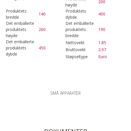
200
høyde
Produktets
Produktets
140
400
bredde
dybde
Det emballerte
Det emballerte
produktets
260
produktets
190
høyde
bredde
Det emballerte
Nettovekt
1.85
produktets
450
Bruttovekt
2.97
dybde
Støpseltype
Euro
SMÅ APPARATER