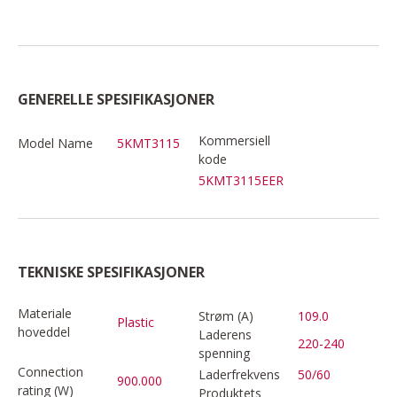
GENERELLE SPESIFIKASJONER
Kommersiell
Model Name
5KMT3115
kode
5KMT3115EER
TEKNISKE SPESIFIKASJONER
Materiale
Strøm (A)
109.0
Plastic
hoveddel
Laderens
220-240
spenning
Connection
Laderfrekvens
50/60
900.000
rating (W)
Produktets