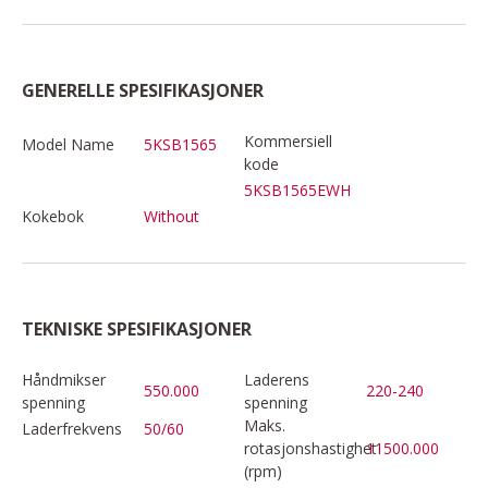
GENERELLE SPESIFIKASJONER
Kommersiell
Model Name
5KSB1565
kode
5KSB1565EWH
Kokebok
Without
TEKNISKE SPESIFIKASJONER
Håndmikser
Laderens
550.000
220-240
spenning
spenning
Maks.
Laderfrekvens
50/60
rotasjonshastighet
11500.000
(rpm)