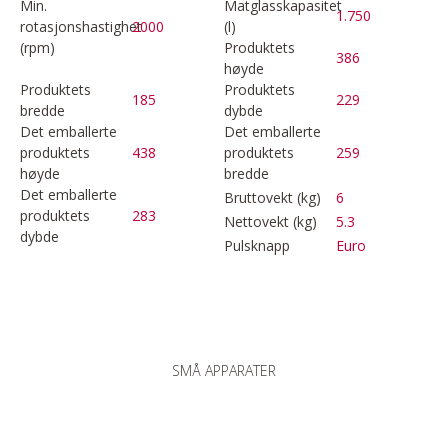
Min.
Matglasskapasitet
1.750
rotasjonshastighet
2000
(l)
(rpm)
Produktets
386
høyde
Produktets
Produktets
185
229
bredde
dybde
Det emballerte
Det emballerte
produktets
438
produktets
259
høyde
bredde
Det emballerte
Bruttovekt (kg)
6
produktets
283
Nettovekt (kg)
5.3
dybde
Pulsknapp
Euro
SMÅ APPARATER