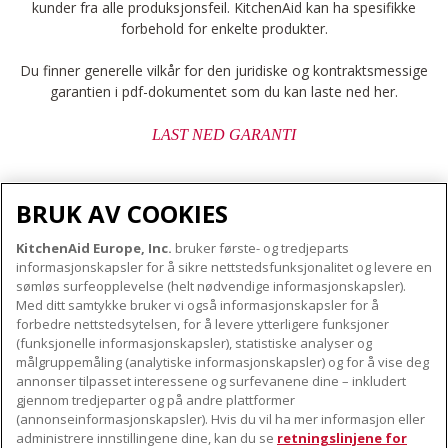
kunder fra alle produksjonsfeil. KitchenAid kan ha spesifikke
forbehold for enkelte produkter.
Du finner generelle vilkår for den juridiske og kontraktsmessige
garantien i pdf-dokumentet som du kan laste ned her.
LAST NED GARANTI
BRUK AV COOKIES
KitchenAid Europe, Inc.
bruker første- og tredjeparts
OM KITCHENAID
informasjonskapsler for å sikre nettstedsfunksjonalitet og levere en
Merkets kjerne
sømløs surfeopplevelse (helt nødvendige informasjonskapsler).
Med ditt samtykke bruker vi også informasjonskapsler for å
VÅRE PRODUKTER
Merkehistorie
forbedre nettstedsytelsen, for å levere ytterligere funksjoner
Små apparater
(funksjonelle informasjonskapsler), statistiske analyser og
ODR
KUNDESERVICE
målgruppemåling (analytiske informasjonskapsler) og for å vise deg
Produkttilbehør
annonser tilpasset interessene og surfevanene dine – inkludert
Finn et servicesenter nær deg
gjennom tredjeparter og på andre plattformer
FØLG OSS
(annonseinformasjonskapsler). Hvis du vil ha mer informasjon eller
Garanti og dokumenter
administrere innstillingene dine, kan du se
retningslinjene for