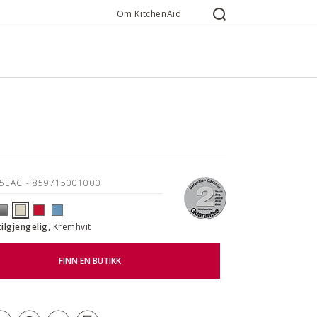
Om KitchenAid
85EAC
- 859715001000
tilgjengelig,
Kremhvit
FINN EN BUTIKK