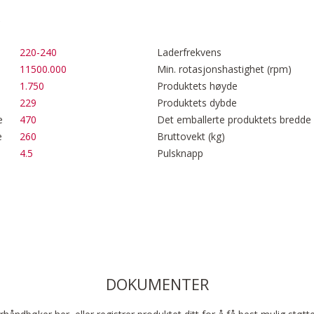
220-240
Laderfrekvens
11500.000
Min. rotasjonshastighet (rpm)
1.750
Produktets høyde
229
Produktets dybde
e
470
Det emballerte produktets bredde
e
260
Bruttovekt (kg)
4.5
Pulsknapp
DOKUMENTER