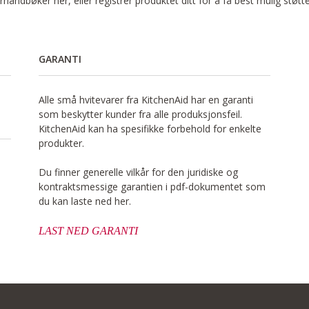
håndbøker her, eller registrer produktet ditt for å få best mulig støtt
GARANTI
Alle små hvitevarer fra KitchenAid har en garanti
som beskytter kunder fra alle produksjonsfeil.
KitchenAid kan ha spesifikke forbehold for enkelte
produkter.
Du finner generelle vilkår for den juridiske og
kontraktsmessige garantien i pdf-dokumentet som
du kan laste ned her.
LAST NED GARANTI