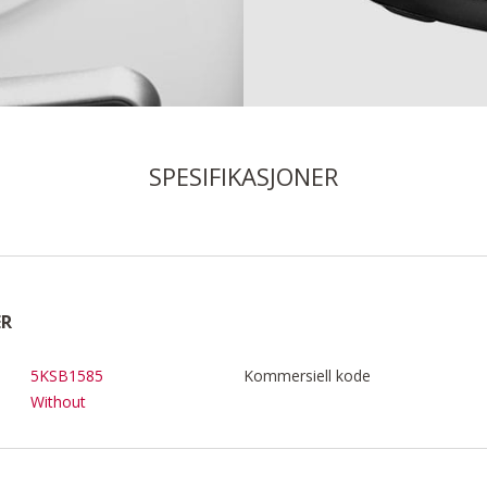
SPESIFIKASJONER
ER
5KSB1585
Kommersiell kode
Without