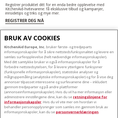
Registrer produktet ditt for en enda bedre opplevelse med
KitchenAid-hvitevarene: få eksklusive tilbud og kampanjer,
innsidetips og triks og mye mer.
REGISTRER DEG NÅ
BRUK AV COOKIES
KitchenAid Europe, Inc.
bruker første- og tredjeparts
OM KITCHENAID
informasjonskapsler for å sikre nettstedsfunksjonalitet og levere en
Merkets kjerne
sømløs surfeopplevelse (helt nødvendige informasjonskapsler).
Med ditt samtykke bruker vi også informasjonskapsler for å
VÅRE PRODUKTER
Merkehistorie
forbedre nettstedsytelsen, for å levere ytterligere funksjoner
Små apparater
ODR
(funksjonelle informasjonskapsler), statistiske analyser og
KUNDESERVICE
målgruppemåling (analytiske informasjonskapsler) og for å vise deg
Produkttilbehør
annonser tilpasset interessene og surfevanene dine – inkludert
Finn et servicesenter nær deg
gjennom tredjeparter og på andre plattformer
FØLG OSS
(annonseinformasjonskapsler). Hvis du vil ha mer informasjon eller
Garanti og dokumenter
administrere innstillingene dine, kan du se
retningslinjene for
Kontaktinformasjon
informasjonskapsler
. Hvis du vil vite mer om hvordan vi
behandler personopplysninger som samles inn gjennom bruk av
informasjonskapsler, kan du se
personvernerklæringen
.