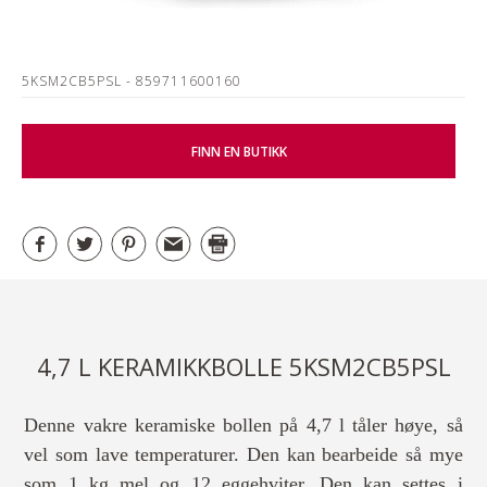
5KSM2CB5PSL
- 859711600160
FINN EN BUTIKK
4,7 L KERAMIKKBOLLE 5KSM2CB5PSL
Denne vakre keramiske bollen på 4,7 l tåler høye, så
vel som lave temperaturer. Den kan bearbeide så mye
som 1 kg mel og 12 eggehviter. Den kan settes i