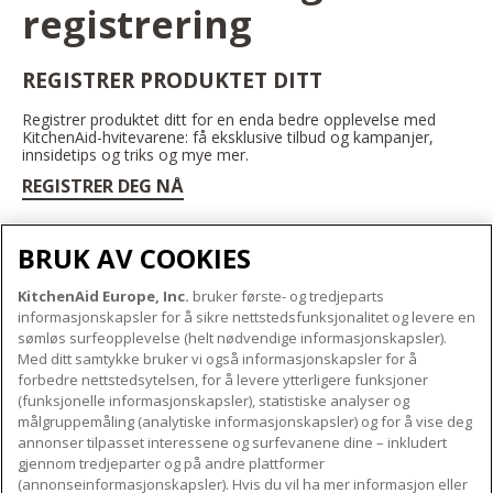
registrering
REGISTRER PRODUKTET DITT
Registrer produktet ditt for en enda bedre opplevelse med
KitchenAid-hvitevarene: få eksklusive tilbud og kampanjer,
innsidetips og triks og mye mer.
REGISTRER DEG NÅ
BRUK AV COOKIES
KitchenAid Europe, Inc.
bruker første- og tredjeparts
OM KITCHENAID
informasjonskapsler for å sikre nettstedsfunksjonalitet og levere en
Merkets kjerne
sømløs surfeopplevelse (helt nødvendige informasjonskapsler).
Med ditt samtykke bruker vi også informasjonskapsler for å
VÅRE PRODUKTER
Merkehistorie
forbedre nettstedsytelsen, for å levere ytterligere funksjoner
Små apparater
ODR
(funksjonelle informasjonskapsler), statistiske analyser og
KUNDESERVICE
målgruppemåling (analytiske informasjonskapsler) og for å vise deg
Produkttilbehør
annonser tilpasset interessene og surfevanene dine – inkludert
Finn et servicesenter nær deg
gjennom tredjeparter og på andre plattformer
FØLG OSS
(annonseinformasjonskapsler). Hvis du vil ha mer informasjon eller
Garanti og dokumenter