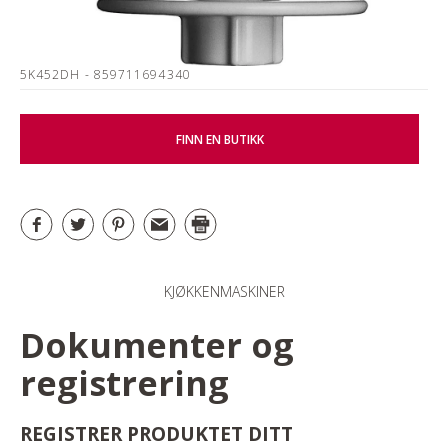
5K452DH
- 859711694340
FINN EN BUTIKK
KJØKKENMASKINER
Dokumenter og
registrering
REGISTRER PRODUKTET DITT