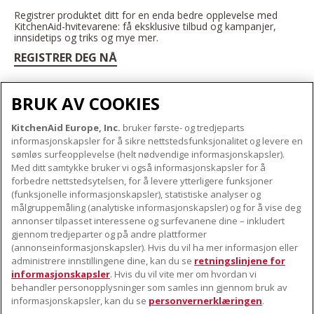
Registrer produktet ditt for en enda bedre opplevelse med
KitchenAid-hvitevarene: få eksklusive tilbud og kampanjer,
innsidetips og triks og mye mer.
REGISTRER DEG NÅ
BRUK AV COOKIES
KitchenAid Europe, Inc.
bruker første- og tredjeparts
OM KITCHENAID
informasjonskapsler for å sikre nettstedsfunksjonalitet og levere en
Merkets kjerne
sømløs surfeopplevelse (helt nødvendige informasjonskapsler).
Med ditt samtykke bruker vi også informasjonskapsler for å
VÅRE PRODUKTER
Merkehistorie
forbedre nettstedsytelsen, for å levere ytterligere funksjoner
Små apparater
(funksjonelle informasjonskapsler), statistiske analyser og
ODR
KUNDESERVICE
målgruppemåling (analytiske informasjonskapsler) og for å vise deg
Produkttilbehør
annonser tilpasset interessene og surfevanene dine – inkludert
Finn et servicesenter nær deg
gjennom tredjeparter og på andre plattformer
FØLG OSS
(annonseinformasjonskapsler). Hvis du vil ha mer informasjon eller
Garanti og dokumenter
administrere innstillingene dine, kan du se
retningslinjene for
Kontaktinformasjon
informasjonskapsler
. Hvis du vil vite mer om hvordan vi
behandler personopplysninger som samles inn gjennom bruk av
informasjonskapsler, kan du se
personvernerklæringen
.