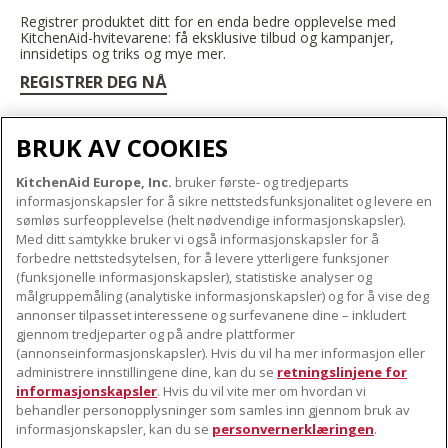
Registrer produktet ditt for en enda bedre opplevelse med
KitchenAid-hvitevarene: få eksklusive tilbud og kampanjer,
innsidetips og triks og mye mer.
REGISTRER DEG NÅ
BRUK AV COOKIES
KitchenAid Europe, Inc.
bruker første- og tredjeparts
OM KITCHENAID
informasjonskapsler for å sikre nettstedsfunksjonalitet og levere en
Merkets kjerne
sømløs surfeopplevelse (helt nødvendige informasjonskapsler).
Med ditt samtykke bruker vi også informasjonskapsler for å
VÅRE PRODUKTER
Merkehistorie
forbedre nettstedsytelsen, for å levere ytterligere funksjoner
Små apparater
(funksjonelle informasjonskapsler), statistiske analyser og
ODR
KUNDESERVICE
målgruppemåling (analytiske informasjonskapsler) og for å vise deg
Produkttilbehør
annonser tilpasset interessene og surfevanene dine – inkludert
Finn et servicesenter nær deg
gjennom tredjeparter og på andre plattformer
FØLG OSS
(annonseinformasjonskapsler). Hvis du vil ha mer informasjon eller
Garanti og dokumenter
administrere innstillingene dine, kan du se
retningslinjene for
Kontaktinformasjon
informasjonskapsler
. Hvis du vil vite mer om hvordan vi
behandler personopplysninger som samles inn gjennom bruk av
informasjonskapsler, kan du se
personvernerklæringen
.