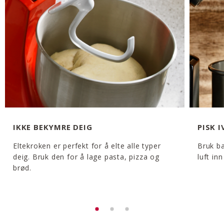
IKKE BEKYMRE DEIG
PISK I
Eltekroken er perfekt for å elte alle typer
Bruk ba
deig. Bruk den for å lage pasta, pizza og
luft in
brød.