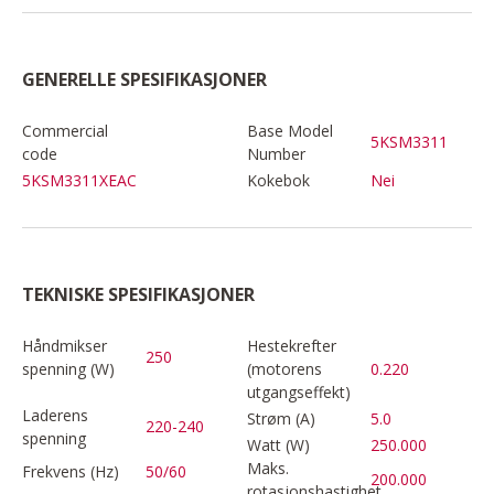
GENERELLE SPESIFIKASJONER
Commercial
Base Model
5KSM3311
code
Number
5KSM3311XEAC
Kokebok
Nei
TEKNISKE SPESIFIKASJONER
Håndmikser
Hestekrefter
250
spenning (W)
(motorens
0.220
utgangseffekt)
Laderens
Strøm (A)
5.0
220-240
spenning
Watt (W)
250.000
Maks.
Frekvens (Hz)
50/60
200.000
rotasjonshastighet