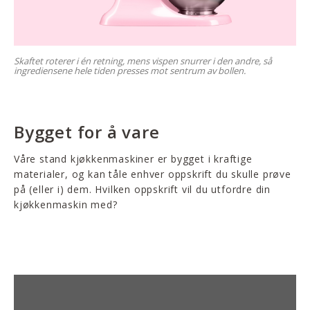
Skaftet roterer i én retning, mens vispen snurrer i den andre, så
ingrediensene hele tiden presses mot sentrum av bollen.
Bygget for å vare
Våre stand kjøkkenmaskiner er bygget i kraftige
materialer, og kan tåle enhver oppskrift du skulle prøve
på (eller i) dem. Hvilken oppskrift vil du utfordre din
kjøkkenmaskin med?