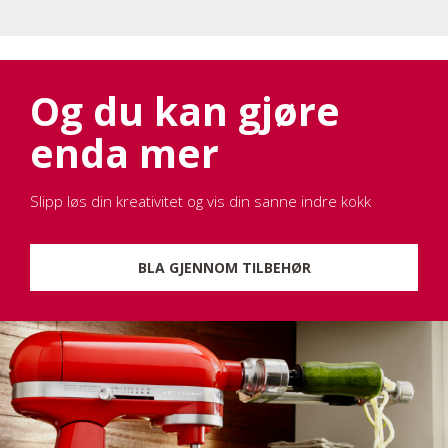
Og du kan gjøre
enda mer
Slipp løs din kreativitet og vis din sanne indre kokk
BLA GJENNOM TILBEHØR