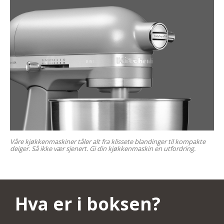
Våre kjøkkenmaskiner tåler alt fra klissete blandinger til kompakte
deiger. Så ikke vær sjenert. Gi din kjøkkenmaskin en utfordring.
Hva er i boksen?