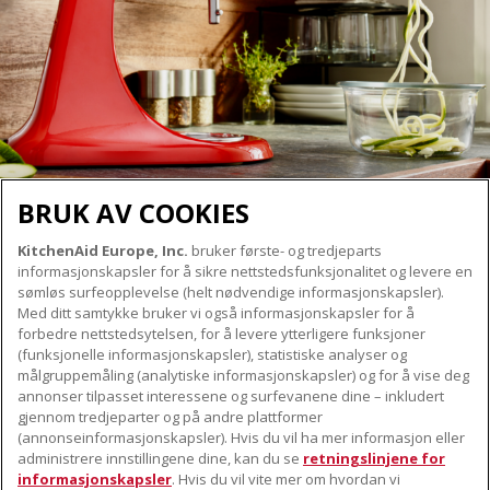
BRUK AV COOKIES
KitchenAid Europe, Inc.
bruker første- og tredjeparts
OM KITCHENAID
informasjonskapsler for å sikre nettstedsfunksjonalitet og levere en
Merkets kjerne
sømløs surfeopplevelse (helt nødvendige informasjonskapsler).
Med ditt samtykke bruker vi også informasjonskapsler for å
VÅRE PRODUKTER
Merkehistorie
forbedre nettstedsytelsen, for å levere ytterligere funksjoner
Små apparater
(funksjonelle informasjonskapsler), statistiske analyser og
ODR
KUNDESERVICE
målgruppemåling (analytiske informasjonskapsler) og for å vise deg
Produkttilbehør
annonser tilpasset interessene og surfevanene dine – inkludert
Finn et servicesenter nær deg
gjennom tredjeparter og på andre plattformer
FØLG OSS
(annonseinformasjonskapsler). Hvis du vil ha mer informasjon eller
Garanti og dokumenter
administrere innstillingene dine, kan du se
retningslinjene for
Kontaktinformasjon
informasjonskapsler
. Hvis du vil vite mer om hvordan vi