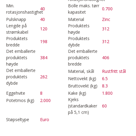
Min.
Bolle maks. tørr
40
0.700
rotasjonshastighet
kapasitet
Pulsknapp
40
Material
Zinc
Lengde på
Produktets
120
312
strømkabel
høyde
Produktets
Produktets
198
312
bredde
dybde
Det emballerte
Det emballerte
produktets
384
produktets
406
høyde
bredde
Det emballerte
Material, skål
Rustfritt stål
produktets
262
Nettovekt (kg)
6.5
dybde
Bruttovekt (kg)
8.3
Eggehvite
8
Kake (kg)
1.800
Kjeks
Potetmos (kg)
2.000
(standardkaker
60
på 5,1 cm)
Støpseltype
Euro