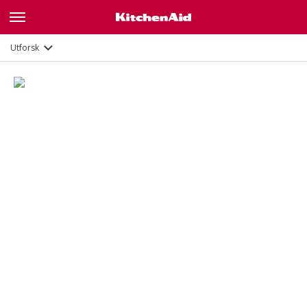
Funksjoner
Dokumenter og registrering
Utforsk