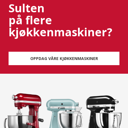
Sulten
på flere
kjøkkenmaskiner?
OPPDAG VÅRE KJØKKENMASKINER