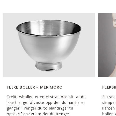
FLERE BOLLER = MER MORO
FLEKS
Trelitersbollen er en ekstra bolle slik at du
Flatvis
ikke trenger å vaske opp den du har flere
skrape 
ganger. Trenger du to blandinger til
kanten i
oppskriften? Vi har det du trenger.
bollen 