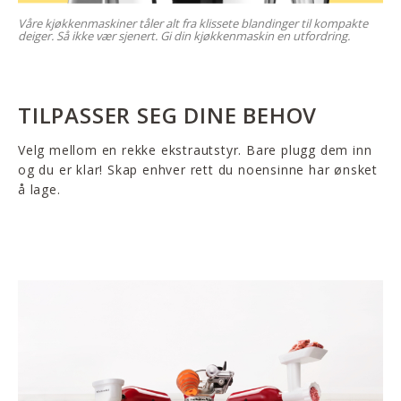
Våre kjøkkenmaskiner tåler alt fra klissete blandinger til kompakte
deiger. Så ikke vær sjenert. Gi din kjøkkenmaskin en utfordring.
TILPASSER SEG DINE BEHOV
Velg mellom en rekke ekstrautstyr. Bare plugg dem inn
og du er klar! Skap enhver rett du noensinne har ønsket
å lage.