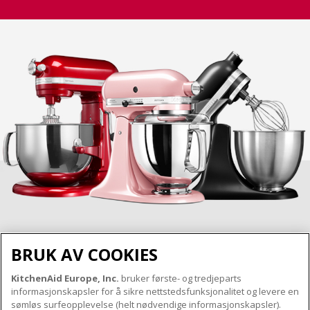
BRUK AV COOKIES
KitchenAid Europe, Inc.
bruker første- og tredjeparts
OM KITCHENAID
informasjonskapsler for å sikre nettstedsfunksjonalitet og levere en
Merkets kjerne
sømløs surfeopplevelse (helt nødvendige informasjonskapsler).