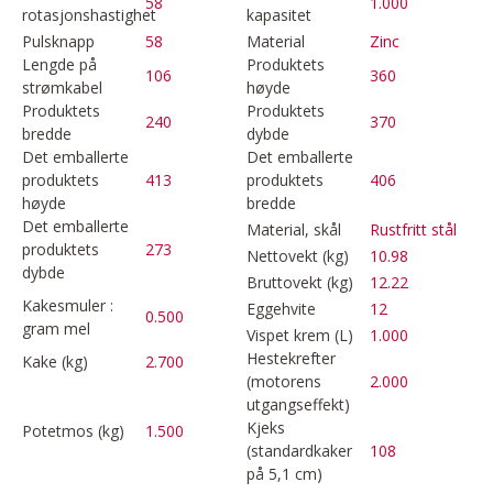
58
1.000
rotasjonshastighet
kapasitet
Pulsknapp
58
Material
Zinc
Lengde på
Produktets
106
360
strømkabel
høyde
Produktets
Produktets
240
370
bredde
dybde
Det emballerte
Det emballerte
produktets
413
produktets
406
høyde
bredde
Det emballerte
Material, skål
Rustfritt stål
produktets
273
Nettovekt (kg)
10.98
dybde
Bruttovekt (kg)
12.22
Kakesmuler :
Eggehvite
12
0.500
gram mel
Vispet krem (L)
1.000
Hestekrefter
Kake (kg)
2.700
(motorens
2.000
utgangseffekt)
Kjeks
Potetmos (kg)
1.500
(standardkaker
108
på 5,1 cm)