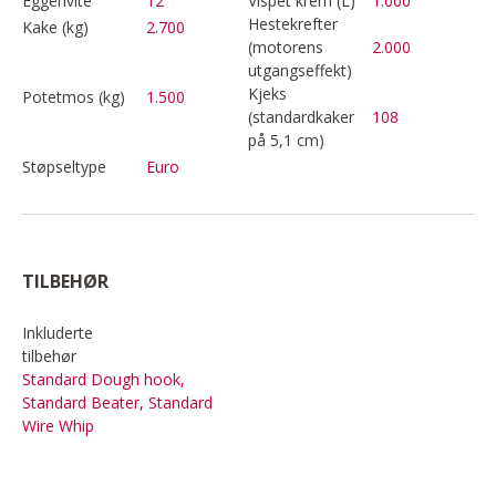
Eggehvite
12
Vispet krem (L)
1.000
Hestekrefter
Kake (kg)
2.700
(motorens
2.000
utgangseffekt)
Kjeks
Potetmos (kg)
1.500
(standardkaker
108
på 5,1 cm)
Støpseltype
Euro
TILBEHØR
Inkluderte
tilbehør
Standard Dough hook,
Standard Beater, Standard
Wire Whip