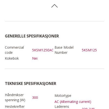
GENERELLE SPESIFIKASJONER
Commercial
Base Model
5KSM125EAC
5KSM125
code
Number
Kokebok
Nei
TEKNISKE SPESIFIKASJONER
Håndmikser
Motortype
300
spenning (W)
AC (Alternating current)
Hestekrefter
Laderens