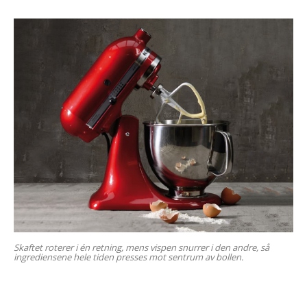
Skaftet roterer i én retning, mens vispen snurrer i den andre, så
ingrediensene hele tiden presses mot sentrum av bollen.