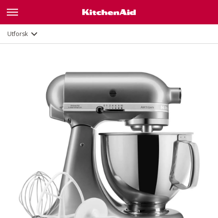
Funksjoner
Dokumenter og registrering
Utforsk