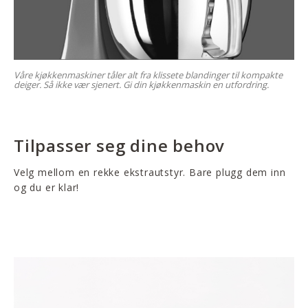
Våre kjøkkenmaskiner tåler alt fra klissete blandinger til kompakte
deiger. Så ikke vær sjenert. Gi din kjøkkenmaskin en utfordring.
Tilpasser seg dine behov
Velg mellom en rekke ekstrautstyr. Bare plugg dem inn
og du er klar!