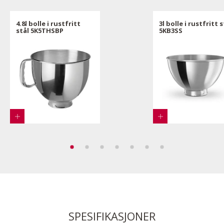
4.8l bolle i rustfritt
3l bolle i rustfritt s
stål 5K5THSBP
5KB3SS
SPESIFIKASJONER