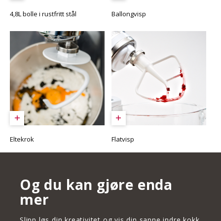
4,8L bolle i rustfritt stål
Ballongvisp
Eltekrok
Flatvisp
Og du kan gjøre enda
mer
Slipp løs din kreativitet og vis din sanne indre kokk