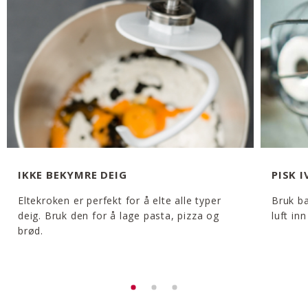
IKKE BEKYMRE DEIG
PISK I
Eltekroken er perfekt for å elte alle typer
Bruk ba
deig. Bruk den for å lage pasta, pizza og
luft in
brød.