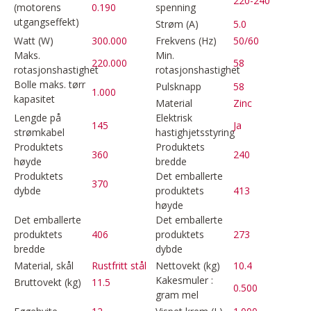
220-240
(motorens
0.190
spenning
utgangseffekt)
Strøm (A)
5.0
Watt (W)
300.000
Frekvens (Hz)
50/60
Maks.
Min.
220.000
58
rotasjonshastighet
rotasjonshastighet
Bolle maks. tørr
Pulsknapp
58
1.000
kapasitet
Material
Zinc
Lengde på
Elektrisk
145
Ja
strømkabel
hastighjetsstyring
Produktets
Produktets
360
240
høyde
bredde
Produktets
Det emballerte
370
dybde
produktets
413
høyde
Det emballerte
Det emballerte
produktets
406
produktets
273
bredde
dybde
Material, skål
Rustfritt stål
Nettovekt (kg)
10.4
Kakesmuler :
Bruttovekt (kg)
11.5
0.500
gram mel