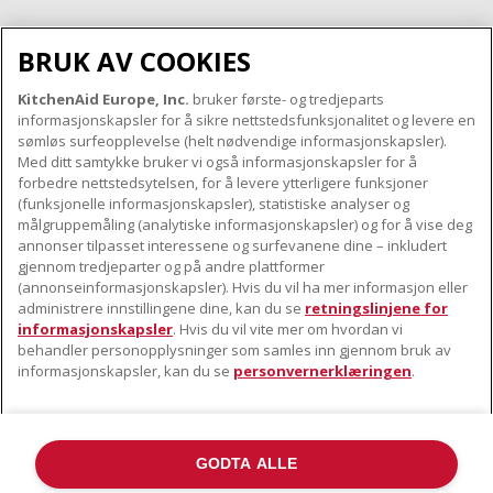
BRUK AV COOKIES
KitchenAid Europe, Inc.
bruker første- og tredjeparts
OM KITCHENAID
informasjonskapsler for å sikre nettstedsfunksjonalitet og levere en
Merkets kjerne
sømløs surfeopplevelse (helt nødvendige informasjonskapsler).
Med ditt samtykke bruker vi også informasjonskapsler for å
VÅRE PRODUKTER
Merkehistorie
forbedre nettstedsytelsen, for å levere ytterligere funksjoner
Små apparater
ODR
(funksjonelle informasjonskapsler), statistiske analyser og
KUNDESERVICE
målgruppemåling (analytiske informasjonskapsler) og for å vise deg
Produkttilbehør
annonser tilpasset interessene og surfevanene dine – inkludert
Finn et servicesenter nær deg
gjennom tredjeparter og på andre plattformer
FØLG OSS
(annonseinformasjonskapsler). Hvis du vil ha mer informasjon eller
Garanti og dokumenter
administrere innstillingene dine, kan du se
retningslinjene for
Kontaktinformasjon
informasjonskapsler
. Hvis du vil vite mer om hvordan vi
behandler personopplysninger som samles inn gjennom bruk av
informasjonskapsler, kan du se
personvernerklæringen
.
GODTA ALLE
©2022 Alle rettigheter forbeholdt. KitchenAid og designen til