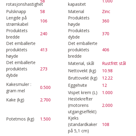
58
1.000
rotasjonshastighet
kapasitet
Pulsknapp
58
Material
Zinc
Lengde på
Produktets
106
360
strømkabel
høyde
Produktets
Produktets
240
370
bredde
dybde
Det emballerte
Det emballerte
produktets
413
produktets
406
høyde
bredde
Det emballerte
Material, skål
Rustfritt stål
produktets
273
Nettovekt (kg)
10.98
dybde
Bruttovekt (kg)
12.22
Kakesmuler :
Eggehvite
12
0.500
gram mel
Vispet krem (L)
1.000
Hestekrefter
Kake (kg)
2.700
(motorens
2.000
utgangseffekt)
Kjeks
Potetmos (kg)
1.500
(standardkaker
108
på 5,1 cm)