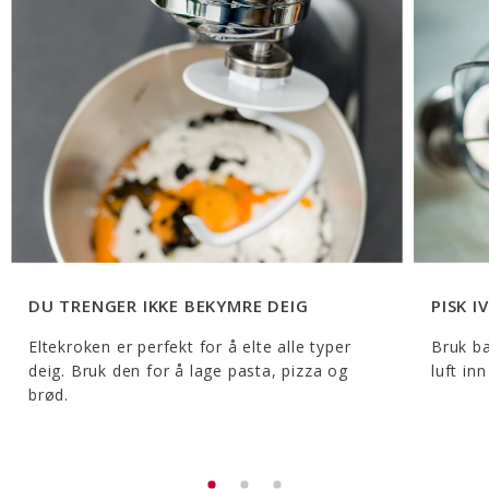
DU TRENGER IKKE BEKYMRE DEIG
PISK IV
Eltekroken er perfekt for å elte alle typer
Bruk ba
deig. Bruk den for å lage pasta, pizza og
luft in
brød.