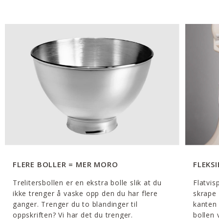
FLERE BOLLER = MER MORO
FLEKS
Trelitersbollen er en ekstra bolle slik at du
Flatvis
ikke trenger å vaske opp den du har flere
skrape 
ganger. Trenger du to blandinger til
kanten i
oppskriften? Vi har det du trenger.
bollen 