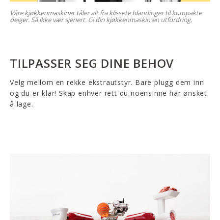
Våre kjøkkenmaskiner tåler alt fra klissete blandinger til kompakte
deiger. Så ikke vær sjenert. Gi din kjøkkenmaskin en utfordring.
TILPASSER SEG DINE BEHOV
Velg mellom en rekke ekstrautstyr. Bare plugg dem inn
og du er klar! Skap enhver rett du noensinne har ønsket
å lage.