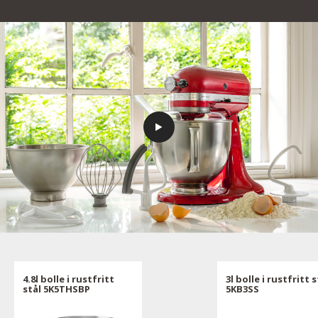
4.8l bolle i rustfritt
3l bolle i rustfritt s
stål 5K5THSBP
5KB3SS