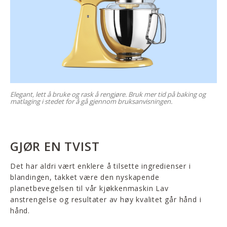
Elegant, lett å bruke og rask å rengjøre. Bruk mer tid på baking og
matlaging i stedet for å gå gjennom bruksanvisningen.
GJØR EN TVIST
Det har aldri vært enklere å tilsette ingredienser i
blandingen, takket være den nyskapende
planetbevegelsen til vår kjøkkenmaskin Lav
anstrengelse og resultater av høy kvalitet går hånd i
hånd.