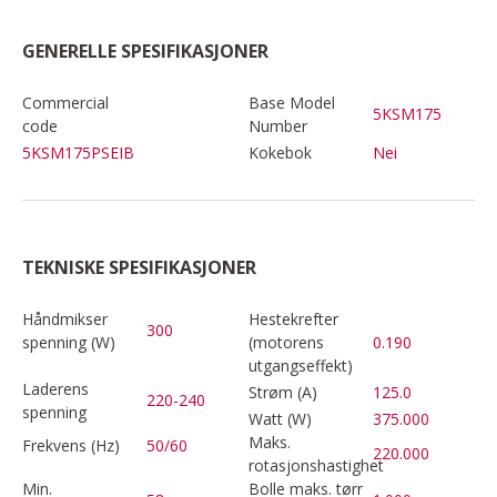
GENERELLE SPESIFIKASJONER
Commercial
Base Model
5KSM175
code
Number
5KSM175PSEIB
Kokebok
Nei
TEKNISKE SPESIFIKASJONER
Håndmikser
Hestekrefter
300
spenning (W)
(motorens
0.190
utgangseffekt)
Laderens
Strøm (A)
125.0
220-240
spenning
Watt (W)
375.000
Maks.
Frekvens (Hz)
50/60
220.000
rotasjonshastighet
Min.
Bolle maks. tørr