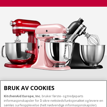
BRUK AV COOKIES
KitchenAid Europe, Inc.
bruker første- og tredjeparts
OM KITCHENAID
informasjonskapsler for å sikre nettstedsfunksjonalitet og levere en
Merkets kjerne
sømløs surfeopplevelse (helt nødvendige informasjonskapsler).