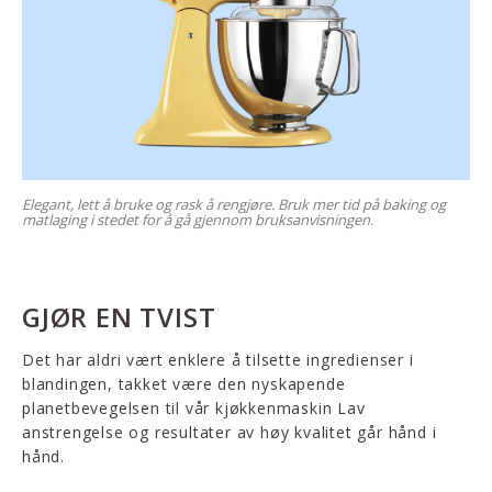
Elegant, lett å bruke og rask å rengjøre. Bruk mer tid på baking og
matlaging i stedet for å gå gjennom bruksanvisningen.
GJØR EN TVIST
Det har aldri vært enklere å tilsette ingredienser i
blandingen, takket være den nyskapende
planetbevegelsen til vår kjøkkenmaskin Lav
anstrengelse og resultater av høy kvalitet går hånd i
hånd.