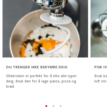
DU TRENGER IKKE BEKYMRE DEIG
PISK IV
Eltekroken er perfekt for å elte alle typer
Bruk ba
deig. Bruk den for å lage pasta, pizza og
luft in
brød.