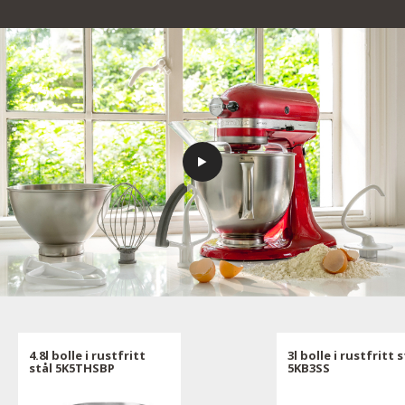
4.8l bolle i rustfritt
3l bolle i rustfritt s
stål 5K5THSBP
5KB3SS