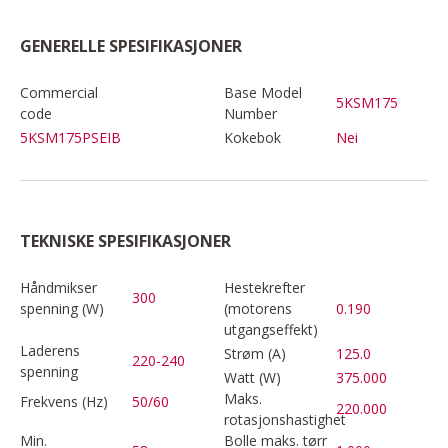
GENERELLE SPESIFIKASJONER
Commercial
Base Model
5KSM175
code
Number
5KSM175PSEIB
Kokebok
Nei
TEKNISKE SPESIFIKASJONER
Håndmikser
Hestekrefter
300
spenning (W)
(motorens
0.190
utgangseffekt)
Laderens
Strøm (A)
125.0
220-240
spenning
Watt (W)
375.000
Maks.
Frekvens (Hz)
50/60
220.000
rotasjonshastighet
Min.
Bolle maks. tørr