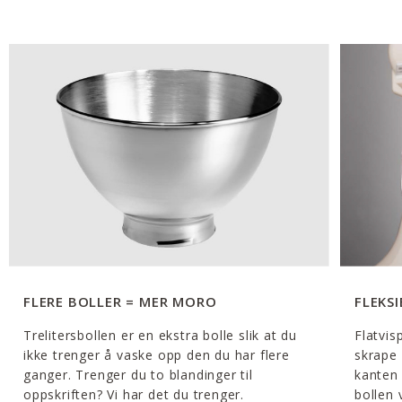
FLERE BOLLER = MER MORO
FLEKS
Trelitersbollen er en ekstra bolle slik at du
Flatvis
ikke trenger å vaske opp den du har flere
skrape 
ganger. Trenger du to blandinger til
kanten i
oppskriften? Vi har det du trenger.
bollen 