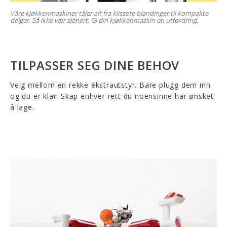
Våre kjøkkenmaskiner tåler alt fra klissete blandinger til kompakte
deiger. Så ikke vær sjenert. Gi din kjøkkenmaskin en utfordring.
TILPASSER SEG DINE BEHOV
Velg mellom en rekke ekstrautstyr. Bare plugg dem inn
og du er klar! Skap enhver rett du noensinne har ønsket
å lage.