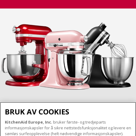
BRUK AV COOKIES
KitchenAid Europe, Inc.
bruker første- og tredjeparts
OM KITCHENAID
informasjonskapsler for å sikre nettstedsfunksjonalitet og levere en
Merkets kjerne
sømløs surfeopplevelse (helt nødvendige informasjonskapsler).