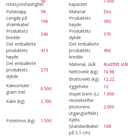
58
1.000
rotasjonshastighet
kapasitet
Pulsknapp
58
Material
Zinc
Lengde på
Produktets
106
360
strømkabel
høyde
Produktets
Produktets
240
370
bredde
dybde
Det emballerte
Det emballerte
produktets
413
produktets
406
høyde
bredde
Det emballerte
Material, skål
Rustfritt stål
produktets
273
Nettovekt (kg)
10.98
dybde
Bruttovekt (kg)
12.22
Kakesmuler :
Eggehvite
12
0.500
gram mel
Vispet krem (L)
1.000
Hestekrefter
Kake (kg)
2.700
(motorens
2.000
utgangseffekt)
Kjeks
Potetmos (kg)
1.500
(standardkaker
108
på 5,1 cm)