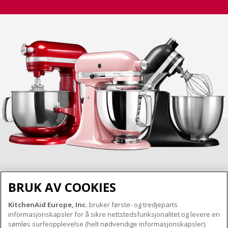
BRUK AV COOKIES
KitchenAid Europe, Inc.
bruker første- og tredjeparts
OM KITCHENAID
informasjonskapsler for å sikre nettstedsfunksjonalitet og levere en
Merkets kjerne
sømløs surfeopplevelse (helt nødvendige informasjonskapsler).