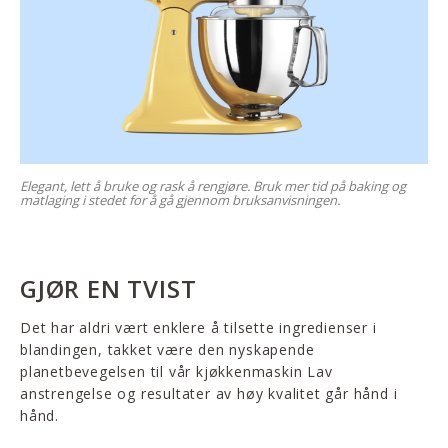
Elegant, lett å bruke og rask å rengjøre. Bruk mer tid på baking og
matlaging i stedet for å gå gjennom bruksanvisningen.
GJØR EN TVIST
Det har aldri vært enklere å tilsette ingredienser i
blandingen, takket være den nyskapende
planetbevegelsen til vår kjøkkenmaskin Lav
anstrengelse og resultater av høy kvalitet går hånd i
hånd.