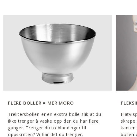
FLERE BOLLER = MER MORO
FLEKS
Trelitersbollen er en ekstra bolle slik at du
Flatvis
ikke trenger å vaske opp den du har flere
skrape 
ganger. Trenger du to blandinger til
kanten i
oppskriften? Vi har det du trenger.
bollen 