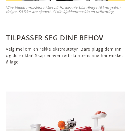
Våre kjøkkenmaskiner tåler alt fra klissete blandinger til kompakte
deiger. Så ikke vær sjenert. Gi din kjøkkenmaskin en utfordring.
TILPASSER SEG DINE BEHOV
Velg mellom en rekke ekstrautstyr. Bare plugg dem inn
og du er klar! Skap enhver rett du noensinne har ønsket
å lage.