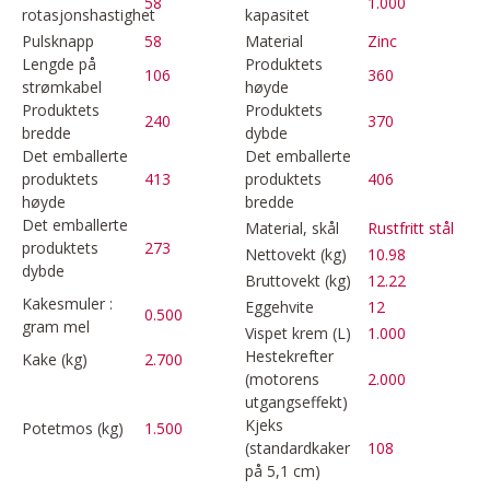
58
1.000
rotasjonshastighet
kapasitet
Pulsknapp
58
Material
Zinc
Lengde på
Produktets
106
360
strømkabel
høyde
Produktets
Produktets
240
370
bredde
dybde
Det emballerte
Det emballerte
produktets
413
produktets
406
høyde
bredde
Det emballerte
Material, skål
Rustfritt stål
produktets
273
Nettovekt (kg)
10.98
dybde
Bruttovekt (kg)
12.22
Kakesmuler :
Eggehvite
12
0.500
gram mel
Vispet krem (L)
1.000
Hestekrefter
Kake (kg)
2.700
(motorens
2.000
utgangseffekt)
Kjeks
Potetmos (kg)
1.500
(standardkaker
108
på 5,1 cm)