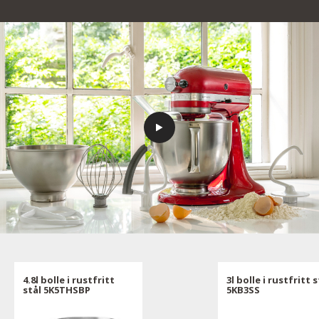
4.8l bolle i rustfritt
3l bolle i rustfritt s
stål 5K5THSBP
5KB3SS