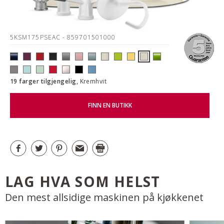
5KSM175PSEAC
- 859701501000
19 farger tilgjengelig,
Kremhvit
FINN EN BUTIKK
LAG HVA SOM HELST
Den mest allsidige maskinen på kjøkkenet