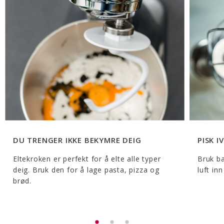
DU TRENGER IKKE BEKYMRE DEIG
PISK IV
Eltekroken er perfekt for å elte alle typer
Bruk ba
deig. Bruk den for å lage pasta, pizza og
luft in
brød.