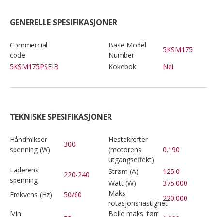
GENERELLE SPESIFIKASJONER
Commercial
Base Model
5KSM175
code
Number
5KSM175PSEIB
Kokebok
Nei
TEKNISKE SPESIFIKASJONER
Håndmikser
Hestekrefter
300
spenning (W)
(motorens
0.190
utgangseffekt)
Laderens
Strøm (A)
125.0
220-240
spenning
Watt (W)
375.000
Maks.
Frekvens (Hz)
50/60
220.000
rotasjonshastighet
Min.
Bolle maks. tørr