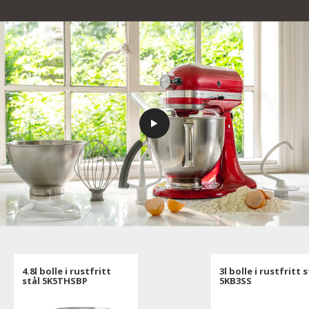
4.8l bolle i rustfritt
3l bolle i rustfritt s
stål 5K5THSBP
5KB3SS