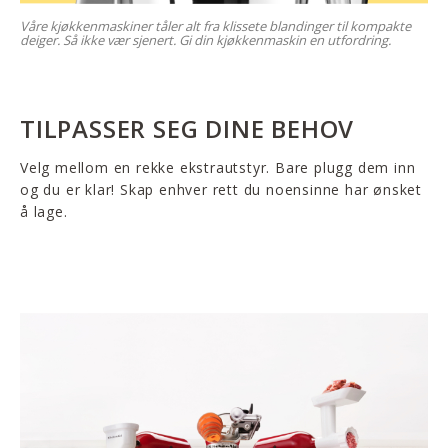
Våre kjøkkenmaskiner tåler alt fra klissete blandinger til kompakte
deiger. Så ikke vær sjenert. Gi din kjøkkenmaskin en utfordring.
TILPASSER SEG DINE BEHOV
Velg mellom en rekke ekstrautstyr. Bare plugg dem inn
og du er klar! Skap enhver rett du noensinne har ønsket
å lage.