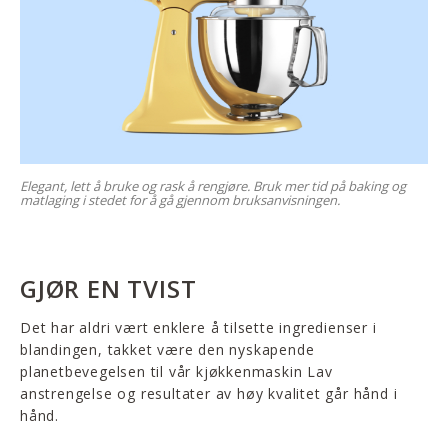
Elegant, lett å bruke og rask å rengjøre. Bruk mer tid på baking og
matlaging i stedet for å gå gjennom bruksanvisningen.
GJØR EN TVIST
Det har aldri vært enklere å tilsette ingredienser i
blandingen, takket være den nyskapende
planetbevegelsen til vår kjøkkenmaskin Lav
anstrengelse og resultater av høy kvalitet går hånd i
hånd.