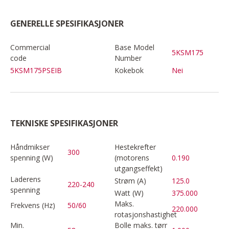
GENERELLE SPESIFIKASJONER
Commercial
Base Model
5KSM175
code
Number
5KSM175PSEIB
Kokebok
Nei
TEKNISKE SPESIFIKASJONER
Håndmikser
Hestekrefter
300
spenning (W)
(motorens
0.190
utgangseffekt)
Laderens
Strøm (A)
125.0
220-240
spenning
Watt (W)
375.000
Maks.
Frekvens (Hz)
50/60
220.000
rotasjonshastighet
Min.
Bolle maks. tørr