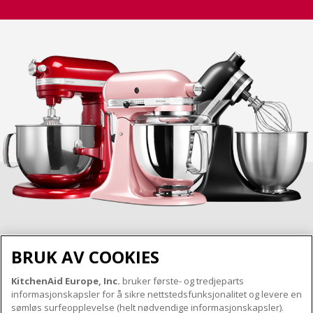
BRUK AV COOKIES
KitchenAid Europe, Inc.
bruker første- og tredjeparts
OM KITCHENAID
informasjonskapsler for å sikre nettstedsfunksjonalitet og levere en
Merkets kjerne
sømløs surfeopplevelse (helt nødvendige informasjonskapsler).