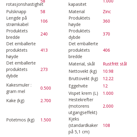
58
1.000
rotasjonshastighet
kapasitet
Pulsknapp
58
Material
Zinc
Lengde på
Produktets
106
360
strømkabel
høyde
Produktets
Produktets
240
370
bredde
dybde
Det emballerte
Det emballerte
produktets
413
produktets
406
høyde
bredde
Det emballerte
Material, skål
Rustfritt stål
produktets
273
Nettovekt (kg)
10.98
dybde
Bruttovekt (kg)
12.22
Kakesmuler :
Eggehvite
12
0.500
gram mel
Vispet krem (L)
1.000
Hestekrefter
Kake (kg)
2.700
(motorens
2.000
utgangseffekt)
Kjeks
Potetmos (kg)
1.500
(standardkaker
108
på 5,1 cm)