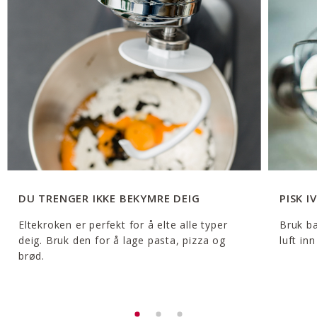
DU TRENGER IKKE BEKYMRE DEIG
PISK IV
Eltekroken er perfekt for å elte alle typer
Bruk ba
deig. Bruk den for å lage pasta, pizza og
luft in
brød.