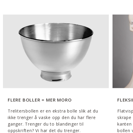
FLERE BOLLER = MER MORO
FLEKS
Trelitersbollen er en ekstra bolle slik at du
Flatvis
ikke trenger å vaske opp den du har flere
skrape 
ganger. Trenger du to blandinger til
kanten i
oppskriften? Vi har det du trenger.
bollen 