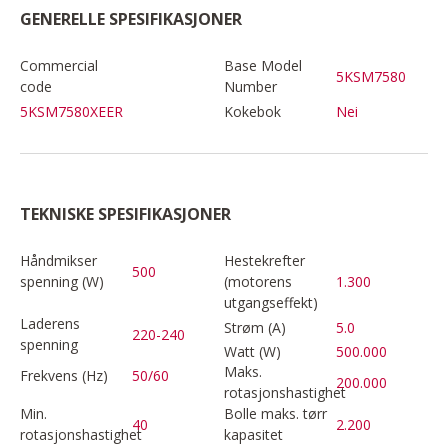
GENERELLE SPESIFIKASJONER
Commercial
Base Model
5KSM7580
code
Number
5KSM7580XEER
Kokebok
Nei
TEKNISKE SPESIFIKASJONER
Håndmikser
Hestekrefter
500
spenning (W)
(motorens
1.300
utgangseffekt)
Laderens
Strøm (A)
5.0
220-240
spenning
Watt (W)
500.000
Maks.
Frekvens (Hz)
50/60
200.000
rotasjonshastighet
Min.
Bolle maks. tørr
40
2.200
rotasjonshastighet
kapasitet