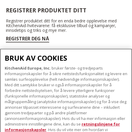
REGISTRER PRODUKTET DITT
Registrer produktet ditt for en enda bedre opplevelse med
KitchenAid-hvitevarene: få eksklusive tilbud og kampanjer,
innsidetips og triks og mye mer.
REGISTRER DEG NÅ
BRUK AV COOKIES
KitchenAid Europe, Inc.
bruker første- og tredjeparts
OM KITCHENAID
informasjonskapsler for å sikre nettstedsfunksjonalitet og levere en
Merkets kjerne
sømløs surfeopplevelse (helt nødvendige informasjonskapsler).
Med ditt samtykke bruker vi også informasjonskapsler for å
VÅRE PRODUKTER
Merkehistorie
forbedre nettstedsytelsen, for å levere ytterligere funksjoner
Små apparater
(funksjonelle informasjonskapsler), statistiske analyser og
ODR
KUNDESERVICE
målgruppemåling (analytiske informasjonskapsler) og for å vise deg
Produkttilbehør
annonser tilpasset interessene og surfevanene dine – inkludert
Finn et servicesenter nær deg
gjennom tredjeparter og på andre plattformer
FØLG OSS
(annonseinformasjonskapsler). Hvis du vil ha mer informasjon eller
Garanti og dokumenter
administrere innstillingene dine, kan du se
retningslinjene for
Kontaktinformasjon
informasjonskapsler
. Hvis du vil vite mer om hvordan vi