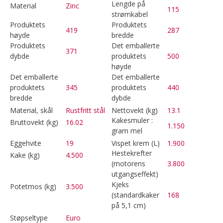
Lengde på
Material
Zinc
115
strømkabel
Produktets
Produktets
419
287
høyde
bredde
Produktets
Det emballerte
371
dybde
produktets
500
høyde
Det emballerte
Det emballerte
produktets
345
produktets
440
bredde
dybde
Material, skål
Rustfritt stål
Nettovekt (kg)
13.1
Kakesmuler :
Bruttovekt (kg)
16.02
1.150
gram mel
Eggehvite
19
Vispet krem (L)
1.900
Hestekrefter
Kake (kg)
4.500
(motorens
3.800
utgangseffekt)
Kjeks
Potetmos (kg)
3.500
(standardkaker
168
på 5,1 cm)
Støpseltype
Euro