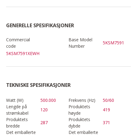
GENERELLE SPESIFIKASJONER
Commercial
Base Model
5KSM7591
code
Number
5KSM7591XEWH
TEKNISKE SPESIFIKASJONER
Watt (W)
500.000
Frekvens (Hz)
50/60
Lengde på
Produktets
120
419
strømkabel
høyde
Produktets
Produktets
287
371
bredde
dybde
Det emballerte
Det emballerte