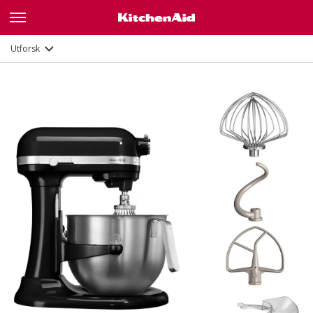
Funksjoner
Dokumenter og registrering
Utforsk