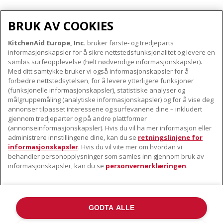
BRUK AV COOKIES
KitchenAid Europe, Inc.
bruker første- og tredjeparts
OM KITCHENAID
informasjonskapsler for å sikre nettstedsfunksjonalitet og levere en
Merkets kjerne
sømløs surfeopplevelse (helt nødvendige informasjonskapsler).
Med ditt samtykke bruker vi også informasjonskapsler for å
VÅRE PRODUKTER
Merkehistorie
forbedre nettstedsytelsen, for å levere ytterligere funksjoner
Små apparater
ODR
(funksjonelle informasjonskapsler), statistiske analyser og
KUNDESERVICE
målgruppemåling (analytiske informasjonskapsler) og for å vise deg
Produkttilbehør
annonser tilpasset interessene og surfevanene dine – inkludert
Finn et servicesenter nær deg
gjennom tredjeparter og på andre plattformer
FØLG OSS
(annonseinformasjonskapsler). Hvis du vil ha mer informasjon eller
Garanti og dokumenter
administrere innstillingene dine, kan du se
retningslinjene for
Kontaktinformasjon
informasjonskapsler
. Hvis du vil vite mer om hvordan vi
behandler personopplysninger som samles inn gjennom bruk av
informasjonskapsler, kan du se
personvernerklæringen
.
GODTA ALLE
©2022 Alle rettigheter forbeholdt. KitchenAid og designen til