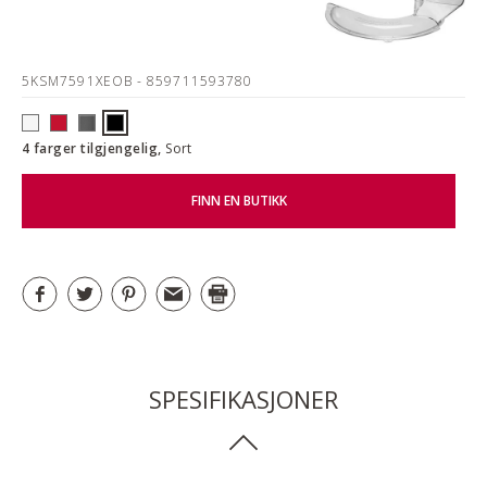
5KSM7591XEOB
- 859711593780
4 farger tilgjengelig,
Sort
FINN EN BUTIKK
SPESIFIKASJONER