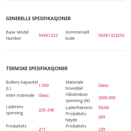
GENERELLE SPESIFIKASJONER
Base Model
Kommersiell
5KEK1322
5KEK1322ESS
Number
kode
TEKNISKE SPESIFIKASJONER
Bollens kapasitet
Materiale
1.500
Glass
(L)
hoveddel
Håndmikser
Indre materiale
Glass
2000.000
spenning (W)
Laderens
Laderfrekvens
50/60
220-240
spenning
Produktets
269
høyde
Produktets
Produktets
211
239