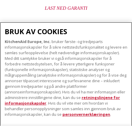
LAST NED GARANTI
BRUK AV COOKIES
KitchenAid Europe, Inc.
bruker første- og tredjeparts
OM KITCHENAID
informasjonskapsler for å sikre nettstedsfunksjonalitet og levere en
Merkets kjerne
sømløs surfeopplevelse (helt nødvendige informasjonskapsler).
Med ditt samtykke bruker vi også informasjonskapsler for å
VÅRE PRODUKTER
Merkehistorie
forbedre nettstedsytelsen, for å levere ytterligere funksjoner
Små apparater
(funksjonelle informasjonskapsler), statistiske analyser og
ODR
KUNDESERVICE
målgruppemåling (analytiske informasjonskapsler) og for å vise deg
Produkttilbehør
annonser tilpasset interessene og surfevanene dine – inkludert
Finn et servicesenter nær deg
gjennom tredjeparter og på andre plattformer
FØLG OSS
(annonseinformasjonskapsler). Hvis du vil ha mer informasjon eller
Garanti og dokumenter
administrere innstillingene dine, kan du se
retningslinjene for
Kontaktinformasjon
informasjonskapsler
. Hvis du vil vite mer om hvordan vi
behandler personopplysninger som samles inn gjennom bruk av
informasjonskapsler, kan du se
personvernerklæringen
.