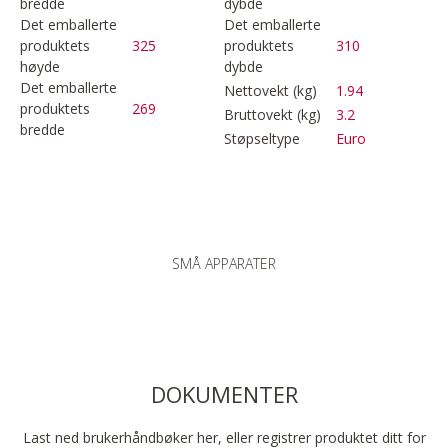
bredde
dybde
Det emballerte
Det emballerte
produktets
325
produktets
310
høyde
dybde
Det emballerte
Nettovekt (kg)
1.94
produktets
269
Bruttovekt (kg)
3.2
bredde
Støpseltype
Euro
SMÅ APPARATER
DOKUMENTER
Last ned brukerhåndbøker her, eller registrer produktet ditt for