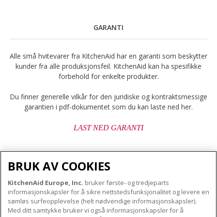
GARANTI
Alle små hvitevarer fra KitchenAid har en garanti som beskytter
kunder fra alle produksjonsfeil. KitchenAid kan ha spesifikke
forbehold for enkelte produkter.
Du finner generelle vilkår for den juridiske og kontraktsmessige
garantien i pdf-dokumentet som du kan laste ned her.
LAST NED GARANTI
BRUK AV COOKIES
KitchenAid Europe, Inc.
bruker første- og tredjeparts
OM KITCHENAID
informasjonskapsler for å sikre nettstedsfunksjonalitet og levere en
Merkets kjerne
sømløs surfeopplevelse (helt nødvendige informasjonskapsler).
Med ditt samtykke bruker vi også informasjonskapsler for å
VÅRE PRODUKTER
Merkehistorie