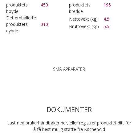
produktets
450
produktets
195
høyde
bredde
Det emballerte
Nettovekt (kg)
4.5
produktets
310
Bruttovekt (kg)
5.5
dybde
SMÅ APPARATER
DOKUMENTER
Last ned brukerhåndbøker her, eller registrer produktet ditt for
å få best mulig støtte fra KitchenAid