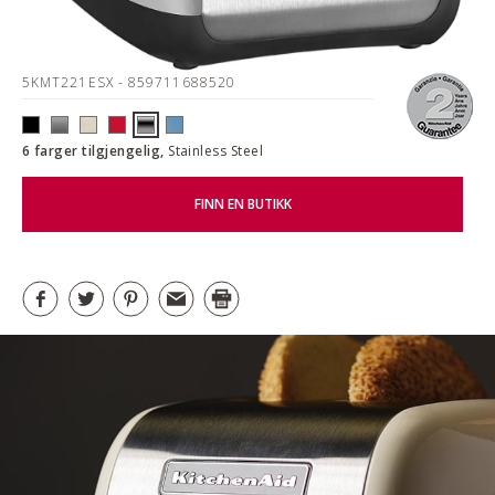
5KMT221ESX
- 859711688520
6 farger tilgjengelig,
Stainless Steel
FINN EN BUTIKK