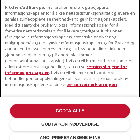
KitchenAid Europe, Inc.
bruker første- og tredjeparts
OM KITCHENAID
informasjonskapsler for å sikre nettstedsfunksjonalitet og levere en
Merkets kjerne
sømløs surfeopplevelse (helt nødvendige informasjonskapsler).
Med ditt samtykke bruker vi også informasjonskapsler for å
VÅRE PRODUKTER
Merkehistorie
forbedre nettstedsytelsen, for å levere ytterligere funksjoner
Små apparater
(funksjonelle informasjonskapsler), statistiske analyser og
ODR
KUNDESERVICE
målgruppemåling (analytiske informasjonskapsler) og for å vise deg
Produkttilbehør
annonser tilpasset interessene og surfevanene dine – inkludert
Finn et servicesenter nær deg
gjennom tredjeparter og på andre plattformer
FØLG OSS
(annonseinformasjonskapsler). Hvis du vil ha mer informasjon eller
Garanti og dokumenter
administrere innstillingene dine, kan du se
retningslinjene for
Kontaktinformasjon
informasjonskapsler
. Hvis du vil vite mer om hvordan vi
behandler personopplysninger som samles inn gjennom bruk av
informasjonskapsler, kan du se
personvernerklæringen
.
GODTA ALLE
©2022 Alle rettigheter forbeholdt. KitchenAid og designen til
kjøkkenmaskinen er varemerker i USA og andre steder .
GODTA KUN NØDVENDIGE
Personvernerklæring
.
Informasjonskapsler
.
Andre land
ANGI PREFERANSENE MINE