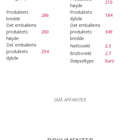
210
høyde
Produktets
Produktets
286
184
bredde
dybde
Det emballerte
Det emballerte
produktets
260
produktets
349
høyde
bredde
Det emballerte
Nettovekt
2.3
produktets
254
Bruttovekt
2.7
dybde
Støpseltype
Euro
SMÅ APPARATER