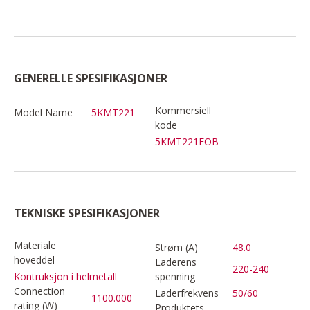
GENERELLE SPESIFIKASJONER
Kommersiell
Model Name
5KMT221
kode
5KMT221EOB
TEKNISKE SPESIFIKASJONER
Materiale
Strøm (A)
48.0
hoveddel
Laderens
220-240
spenning
Kontruksjon i helmetall
Connection
Laderfrekvens
50/60
1100.000
rating (W)
Produktets