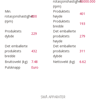
rotasjonshastighet
16000.000
(rpm)
Min.
Produktets
401
rotasjonshastighet
600
høyde
(rpm)
Produktets
193
bredde
Produktets
Det emballerte
229
dybde
produktets
279
høyde
Det emballerte
Det emballerte
produktets
432
produktets
311
bredde
dybde
Bruttovekt (kg)
7.48
Nettovekt (kg)
6.62
Pulsknapp
Euro
SMÅ APPARATER