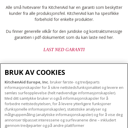
Alle små hvitevarer fra KitchenAid har en garanti som beskytter
kunder fra alle produksjonsfeil. KitchenAid kan ha spesifikke
forbehold for enkelte produkter.
Du finner generelle vilkår for den juridiske og kontraktsmessige
garantien i pdf-dokumentet som du kan laste ned her.
LAST NED GARANTI
BRUK AV COOKIES
KitchenAid Europe, Inc.
bruker første- og tredjeparts
OM KITCHENAID
informasjonskapsler for å sikre nettstedsfunksjonalitet og levere en
Merkets kjerne
sømløs surfeopplevelse (helt nødvendige informasjonskapsler).
Med ditt samtykke bruker vi også informasjonskapsler for å
VÅRE PRODUKTER
Merkehistorie
forbedre nettstedsytelsen, for å levere ytterligere funksjoner
Små apparater
(funksjonelle informasjonskapsler), statistiske analyser og
ODR
KUNDESERVICE
målgruppemåling (analytiske informasjonskapsler) og for å vise deg
Produkttilbehør
annonser tilpasset interessene og surfevanene dine – inkludert
Finn et servicesenter nær deg
gjennom tredjeparter og på andre plattformer