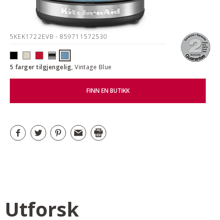
5KEK1722EVB
- 859711572530
5 farger tilgjengelig,
Vintage Blue
FINN EN BUTIKK
Utforsk