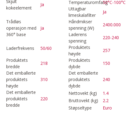
Skjult
Temperaturomfang
50°C-100°C
Ja
kokeelement
Uttagbar
Ja
limeskalafilter
Trådløs
Håndmikser
2400.000
operasjon med
Ja
spenning (W)
360° base
Laderens
220-240
spenning
Produktets
Laderfrekvens
50/60
257
høyde
Produktets
Produktets
218
150
bredde
dybde
Det emballerte
Det emballerte
produktets
310
produktets
240
høyde
dybde
Det emballerte
Nettovekt (kg)
1.4
produktets
220
Bruttovekt (kg)
2.2
bredde
Støpseltype
Euro