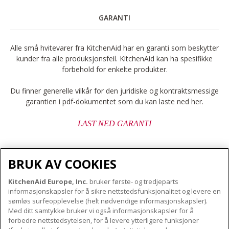
GARANTI
Alle små hvitevarer fra KitchenAid har en garanti som beskytter
kunder fra alle produksjonsfeil. KitchenAid kan ha spesifikke
forbehold for enkelte produkter.
Du finner generelle vilkår for den juridiske og kontraktsmessige
garantien i pdf-dokumentet som du kan laste ned her.
LAST NED GARANTI
BRUK AV COOKIES
KitchenAid Europe, Inc.
bruker første- og tredjeparts
OM KITCHENAID
informasjonskapsler for å sikre nettstedsfunksjonalitet og levere en
Merkets kjerne
sømløs surfeopplevelse (helt nødvendige informasjonskapsler).
Med ditt samtykke bruker vi også informasjonskapsler for å
VÅRE PRODUKTER
Merkehistorie
forbedre nettstedsytelsen, for å levere ytterligere funksjoner
Små apparater