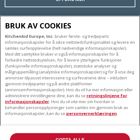
BRUK AV COOKIES
KitchenAid Europe, Inc.
bruker første- og tredjeparts
OM KITCHENAID
informasjonskapsler for å sikre nettstedsfunksjonalitet og levere en
Merkets kjerne
sømløs surfeopplevelse (helt nødvendige informasjonskapsler).
Med ditt samtykke bruker vi også informasjonskapsler for å
VÅRE PRODUKTER
Merkehistorie
forbedre nettstedsytelsen, for å levere ytterligere funksjoner
Små apparater
ODR
(funksjonelle informasjonskapsler), statistiske analyser og
KUNDESERVICE
målgruppemåling (analytiske informasjonskapsler) og for å vise deg
Produkttilbehør
annonser tilpasset interessene og surfevanene dine – inkludert
Finn et servicesenter nær deg
gjennom tredjeparter og på andre plattformer
FØLG OSS
(annonseinformasjonskapsler). Hvis du vil ha mer informasjon eller
Garanti og dokumenter
administrere innstillingene dine, kan du se
retningslinjene for
Kontaktinformasjon
informasjonskapsler
. Hvis du vil vite mer om hvordan vi
behandler personopplysninger som samles inn gjennom bruk av
informasjonskapsler, kan du se
personvernerklæringen
.
GODTA ALLE