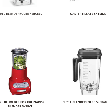
,66 L BLENDERKOLBE KSBC56D
TOASTERTILSATS 5KTSR22
75 L BEHOLDER FOR KULINARISK
1.75 L BLENDERKOLBE 5KSB6
BLENDER 5KSBCJ