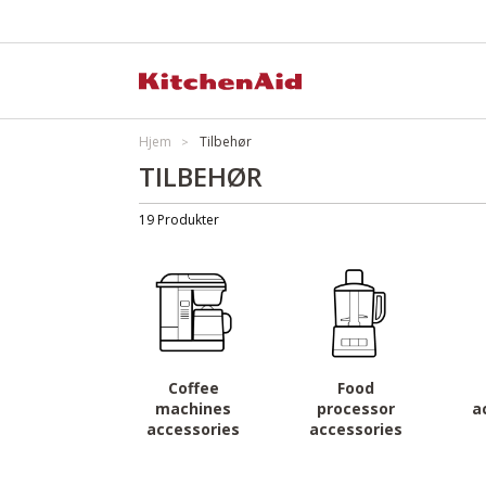
Hjem
Tilbehør
TILBEHØR
Material
Style
19 Produkter
Coffee
Food
machines
processor
a
accessories
accessories