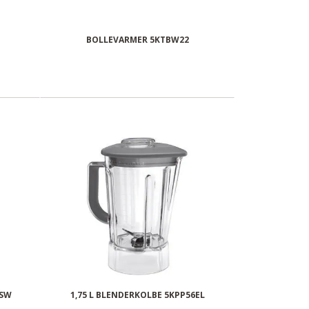
BOLLEVARMER 5KTBW22
8SW
1,75 L BLENDERKOLBE 5KPP56EL