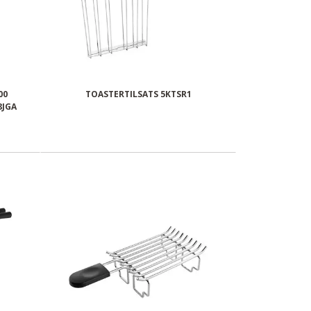
00
TOASTERTILSATS 5KTSR1
8JGA