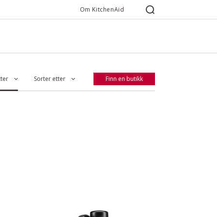
Om KitchenAid
Tilbakestill filtre
tter
Sorter etter
Finn en butikk