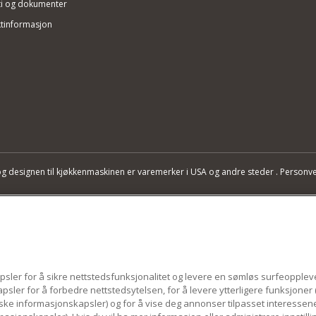
i og dokumenter
tinformasjon
og designen til kjøkkenmaskinen er varemerker i USA og andre steder .
Personve
psler for å sikre nettstedsfunksjonalitet og levere en sømløs surfeopplev
sler for å forbedre nettstedsytelsen, for å levere ytterligere funksjoner 
iske informasjonskapsler) og for å vise deg annonser tilpasset interesse