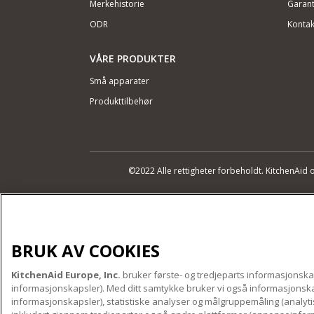
Merkehistorie
Garant
ODR
Kontak
VÅRE PRODUKTER
Små apparater
Produkttilbehør
©2022 Alle rettigheter forbeholdt. KitchenAid 
BRUK AV COOKIES
KitchenAid Europe, Inc.
bruker første- og tredjeparts informasjonska
informasjonskapsler). Med ditt samtykke bruker vi også informasjonskap
informasjonskapsler), statistiske analyser og målgruppemåling (analyt