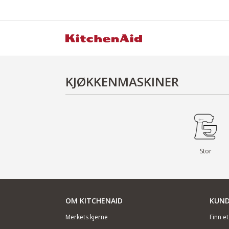
KJØKKENMASKINER
Stor
OM KITCHENAID
KUND
Merkets kjerne
Finn e