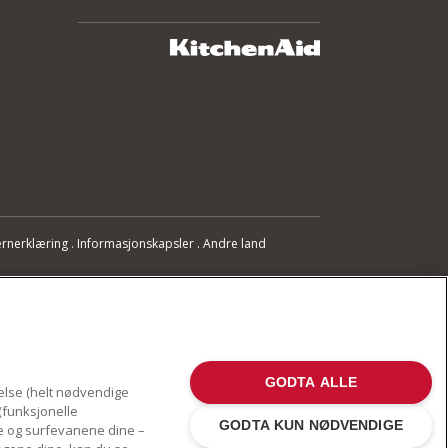
rnerklæring
.
Informasjonskapsler
.
Andre land
GODTA ALLE
else (helt nødvendige
(funksjonelle
GODTA KUN NØDVENDIGE
ne og surfevanene dine –