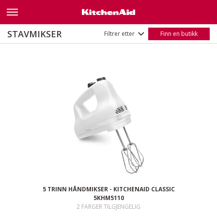
Net weight
1,17 kg
(2)
Navn
A–Å
STAVMIKSER
Filtrer etter
Finn en butikk
Å–A
5 TRINN HÅNDMIKSER - KITCHENAID CLASSIC
5KHM5110
2 FARGER TILGJENGELIG