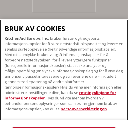
BRUK AV COOKIES
KitchenAid Europe, Inc.
bruker første- og tredjeparts
OM KITCHENAID
informasjonskapsler for å sikre nettstedsfunksjonalitet og levere en
Merkets kjerne
sømløs surfeopplevelse (helt nødvendige informasjonskapsler).
Med ditt samtykke bruker vi også informasjonskapsler for å
VÅRE PRODUKTER
Merkehistorie
forbedre nettstedsytelsen, for å levere ytterligere funksjoner
Små apparater
(funksjonelle informasjonskapsler), statistiske analyser og
ODR
KUNDESERVICE
målgruppemåling (analytiske informasjonskapsler) og for å vise deg
Produkttilbehør
annonser tilpasset interessene og surfevanene dine – inkludert
Finn et servicesenter nær deg
gjennom tredjeparter og på andre plattformer
FØLG OSS
(annonseinformasjonskapsler). Hvis du vil ha mer informasjon eller
Garanti og dokumenter
administrere innstillingene dine, kan du se
retningslinjene for
Kontaktinformasjon
informasjonskapsler
. Hvis du vil vite mer om hvordan vi
behandler personopplysninger som samles inn gjennom bruk av
informasjonskapsler, kan du se
personvernerklæringen
.