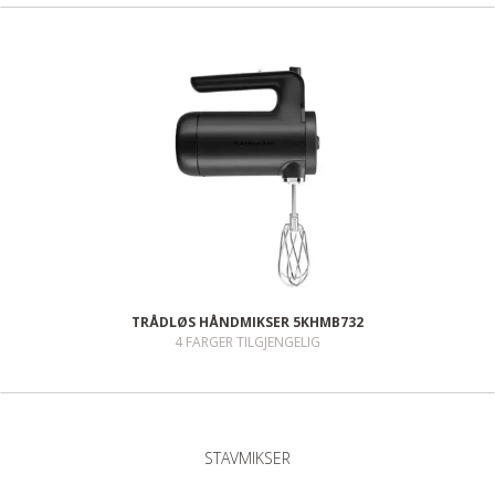
TRÅDLØS HÅNDMIKSER 5KHMB732
4 FARGER TILGJENGELIG
STAVMIKSER