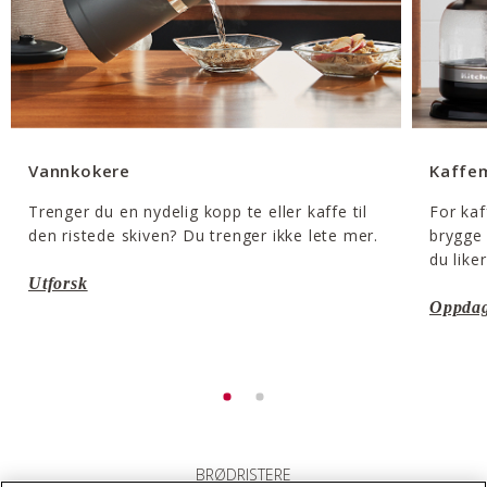
Vannkokere
Kaffe
Trenger du en nydelig kopp te eller kaffe til
For kaf
den ristede skiven? Du trenger ikke lete mer.
brygge 
du like
Utforsk
Oppda
BRØDRISTERE