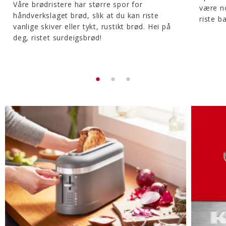
Våre brødristere har større spor for
være no
håndverkslaget brød, slik at du kan riste
riste b
vanlige skiver eller tykt, rustikt brød. Hei på
deg, ristet surdeigsbrød!