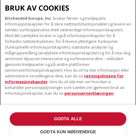
BRUK AV COOKIES
KitchenAid Europe, Inc.
bruker første- og tredjeparts
OM KITCHENAID
informasjonskapsler for å sikre nettstedsfunksjonalitet og levere en
Merkets kjerne
sømløs surfeopplevelse (helt nødvendige informasjonskapsler).
Med ditt samtykke bruker vi også informasjonskapsler for å
VÅRE PRODUKTER
Merkehistorie
forbedre nettstedsytelsen, for å levere ytterligere funksjoner
Små apparater
(funksjonelle informasjonskapsler), statistiske analyser og
ODR
KUNDESERVICE
målgruppemåling (analytiske informasjonskapsler) og for å vise deg
Produkttilbehør
annonser tilpasset interessene og surfevanene dine – inkludert
Finn et servicesenter nær deg
gjennom tredjeparter og på andre plattformer
FØLG OSS
(annonseinformasjonskapsler). Hvis du vil ha mer informasjon eller
Garanti og dokumenter
administrere innstillingene dine, kan du se
retningslinjene for
Kontaktinformasjon
informasjonskapsler
. Hvis du vil vite mer om hvordan vi
behandler personopplysninger som samles inn gjennom bruk av
informasjonskapsler, kan du se
personvernerklæringen
.
GODTA ALLE
©2022 Alle rettigheter forbeholdt. KitchenAid og designen til
kjøkkenmaskinen er varemerker i USA og andre steder .
GODTA KUN NØDVENDIGE