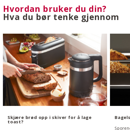
Hvordan bruker du din?
Hva du bør tenke gjennom
Skjære brød opp i skiver for å lage
Bagels
toast?
Sporene