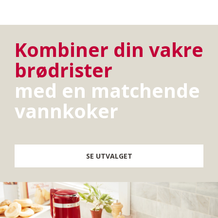
Kombiner din vakre
brødrister
med en matchende
vannkoker
SE UTVALGET