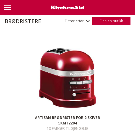
Under 1500W
(28)
Above 1500W
(6)
Navn
A–Å
BRØDRISTERE
Filtrer etter
Finn en butikk
Å–A
ARTISAN BRØDRISTER FOR 2 SKIVER
5KMT2204
10 FARGER TILGJENGELIG