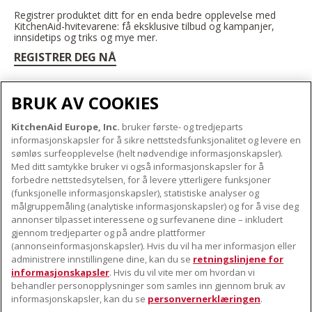
Registrer produktet ditt for en enda bedre opplevelse med
KitchenAid-hvitevarene: få eksklusive tilbud og kampanjer,
innsidetips og triks og mye mer.
REGISTRER DEG NÅ
BRUK AV COOKIES
KitchenAid Europe, Inc.
bruker første- og tredjeparts
OM KITCHENAID
informasjonskapsler for å sikre nettstedsfunksjonalitet og levere en
Merkets kjerne
sømløs surfeopplevelse (helt nødvendige informasjonskapsler).
Med ditt samtykke bruker vi også informasjonskapsler for å
VÅRE PRODUKTER
Merkehistorie
forbedre nettstedsytelsen, for å levere ytterligere funksjoner
Små apparater
(funksjonelle informasjonskapsler), statistiske analyser og
ODR
KUNDESERVICE
målgruppemåling (analytiske informasjonskapsler) og for å vise deg
Produkttilbehør
annonser tilpasset interessene og surfevanene dine – inkludert
Finn et servicesenter nær deg
gjennom tredjeparter og på andre plattformer
FØLG OSS
(annonseinformasjonskapsler). Hvis du vil ha mer informasjon eller
Garanti og dokumenter
administrere innstillingene dine, kan du se
retningslinjene for
Kontaktinformasjon
informasjonskapsler
. Hvis du vil vite mer om hvordan vi
behandler personopplysninger som samles inn gjennom bruk av
informasjonskapsler, kan du se
personvernerklæringen
.