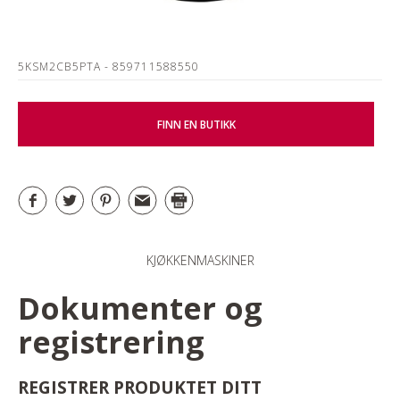
5KSM2CB5PTA
- 859711588550
FINN EN BUTIKK
KJØKKENMASKINER
Dokumenter og
registrering
REGISTRER PRODUKTET DITT