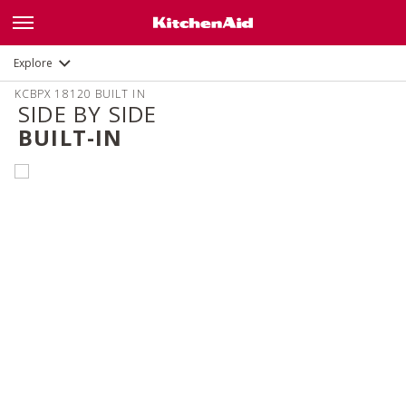
Distinctive features
Professional functions
Explore
KCBPX 18120 BUILT IN
SIDE BY SIDE
BUILT-IN