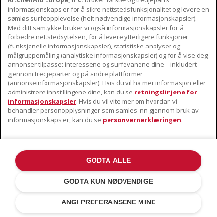
KitchenAid Europe, Inc.
bruker første- og tredjeparts
informasjonskapsler for å sikre nettstedsfunksjonalitet og levere en
sømløs surfeopplevelse (helt nødvendige informasjonskapsler).
Med ditt samtykke bruker vi også informasjonskapsler for å
SPESIFIKASJONER
forbedre nettstedsytelsen, for å levere ytterligere funksjoner
(funksjonelle informasjonskapsler), statistiske analyser og
målgruppemåling (analytiske informasjonskapsler) og for å vise deg
annonser tilpasset interessene og surfevanene dine – inkludert
gjennom tredjeparter og på andre plattformer
(annonseinformasjonskapsler). Hvis du vil ha mer informasjon eller
administrere innstillingene dine, kan du se
retningslinjene for
informasjonskapsler
. Hvis du vil vite mer om hvordan vi
behandler personopplysninger som samles inn gjennom bruk av
GENERELLE SPESIFIKASJONER
informasjonskapsler, kan du se
personvernerklæringen
.
Commercial
Base Model
5KFP1644
code
Number
5KFP1644ECA
Kokebok
Ja
GODTA ALLE
USP information
4
GODTA KUN NØDVENDIGE
Separate enclosure
ANGI PREFERANSENE MINE