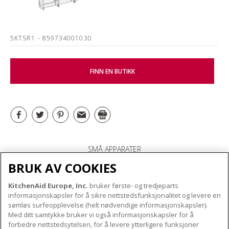
5KTSR1
- 859734001030
FINN EN BUTIKK
SMÅ APPARATER
BRUK AV COOKIES
KitchenAid Europe, Inc.
bruker første- og tredjeparts
OM KITCHENAID
informasjonskapsler for å sikre nettstedsfunksjonalitet og levere en
Merkets kjerne
sømløs surfeopplevelse (helt nødvendige informasjonskapsler).
Med ditt samtykke bruker vi også informasjonskapsler for å
VÅRE PRODUKTER
Merkehistorie
forbedre nettstedsytelsen, for å levere ytterligere funksjoner