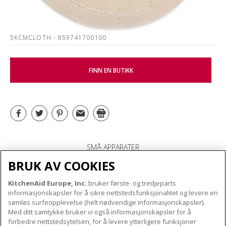
5KCMCLOTH
- 859741700100
FINN EN BUTIKK
SMÅ APPARATER
BRUK AV COOKIES
KitchenAid Europe, Inc.
bruker første- og tredjeparts
OM KITCHENAID
informasjonskapsler for å sikre nettstedsfunksjonalitet og levere en
Merkets kjerne
sømløs surfeopplevelse (helt nødvendige informasjonskapsler).
Med ditt samtykke bruker vi også informasjonskapsler for å
VÅRE PRODUKTER
Merkehistorie
forbedre nettstedsytelsen, for å levere ytterligere funksjoner